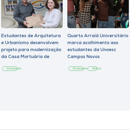
Estudantes de Arquitetura
Quarto Arraiá Universitário
e Urbanismo desenvolvem
marca acolhimento aos
projeto para modernização
estudantes da Unoesc
da Casa Mortuária de
Campos Novos
Tangará
Graduação
Graduação
Notícia