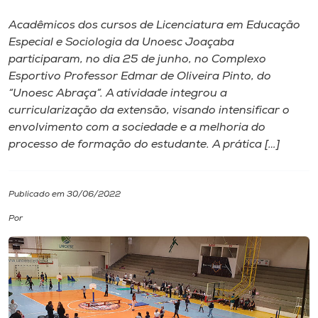
Acadêmicos dos cursos de Licenciatura em Educação
I.nova
Especial e Sociologia da Unoesc Joaçaba
participaram, no dia 25 de junho, no Complexo
Diplomados
Esportivo Professor Edmar de Oliveira Pinto, do
“Unoesc Abraça”. A atividade integrou a
curricularização da extensão, visando intensificar o
Cultura
envolvimento com a sociedade e a melhoria do
processo de formação do estudante. A prática […]
CPA
Publicado em 30/06/2022
Biblioteca
Por
Editora
Rádio