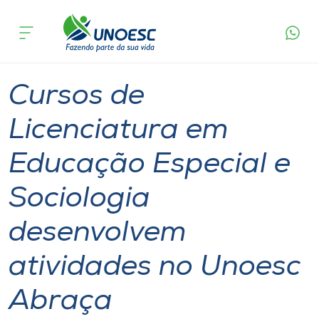
Página
O que
Cursos de Licenciatura em Educação Especial e
inicial
acontece
Sociologia desenvolvem atividades no Unoesc
Cursos
Abraça
Graduação
Extensão
Joaçaba
Onde estamos
Cursos de
Pesquisa
Licenciatura em
Educação Especial e
Atendimento ao Estudante
Sociologia
Portal de Ensino
desenvolvem
A
atividades no Unoesc
Unoesc
Abraça
Internacionalização