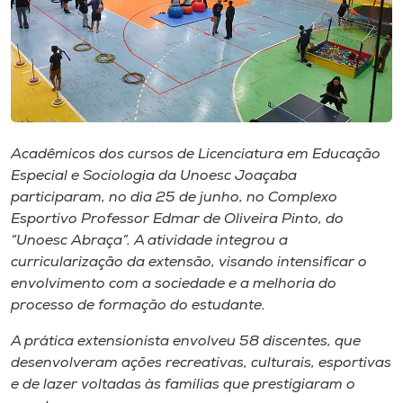
Museu
Unoesc
Store
Acadêmicos dos cursos de Licenciatura em Educação
Selecione
Especial e Sociologia da Unoesc Joaçaba
o idioma
participaram, no dia 25 de junho, no Complexo
Esportivo Professor Edmar de Oliveira Pinto, do
“Unoesc Abraça”. A atividade integrou a
curricularização da extensão, visando intensificar o
A+
envolvimento com a sociedade e a melhoria do
A-
processo de formação do estudante.
A prática extensionista envolveu 58 discentes, que
desenvolveram ações recreativas, culturais, esportivas
e de lazer voltadas às famílias que prestigiaram o