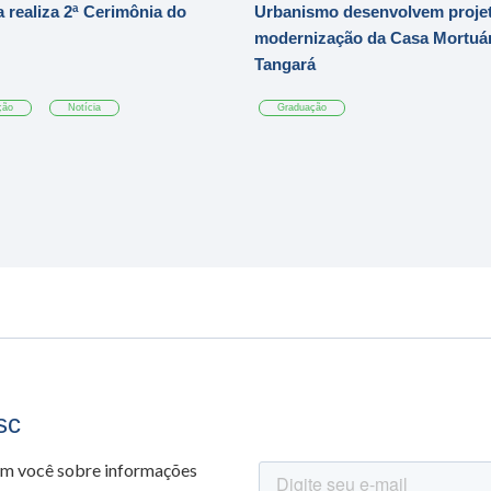
 realiza 2ª Cerimônia do
Urbanismo desenvolvem projet
modernização da Casa Mortuár
Tangará
ção
Notícia
Graduação
sc
om você sobre informações