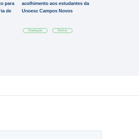
o para
acolhimento aos estudantes da
ia de
Unoesc Campos Novos
Graduação
Notícia