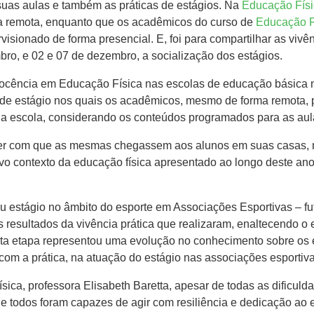
suas aulas e também as práticas de estágios. Na
Educação Físi
rma remota, enquanto que os acadêmicos do curso de
Educação F
visionado de forma presencial. E, foi para compartilhar as viv
mbro, e 02 e 07 de dezembro, a socialização dos estágios.
docência em Educação Física nas escolas de educação básica no
de estágio nos quais os acadêmicos, mesmo de forma remota, p
da escola, considerando os conteúdos programados para as aul
azer com que as mesmas chegassem aos alunos em suas casas, 
ovo contexto da educação física apresentado ao longo deste 
estágio no âmbito do esporte em Associações Esportivas – futs
s resultados da vivência prática que realizaram, enaltecendo o 
ta etapa representou uma evolução no conhecimento sobre os e
 com a prática, na atuação do estágio nas associações esportiva
ca, professora Elisabeth Baretta, apesar de todas as dificulda
 todos foram capazes de agir com resiliência e dedicação ao e