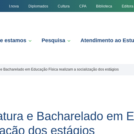
I.nova
Diplomados
Cultura
CPA
Biblioteca
Editora
e estamos
Pesquisa
Atendimento ao Est
 e Bacharelado em Educação Física realizam a socialização dos estágios
atura e Bacharelado em 
zação dos estágios