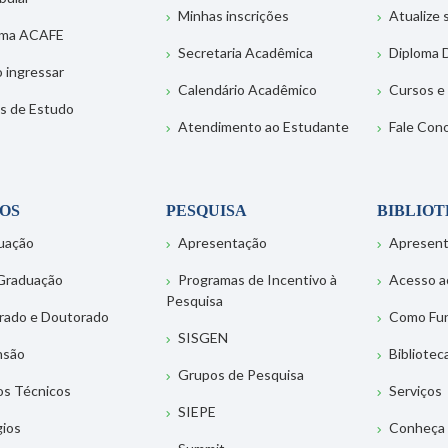
Minhas inscrições
Atualize
ema ACAFE
Secretaria Acadêmica
Diploma D
 ingressar
Calendário Acadêmico
Cursos e
s de Estudo
Atendimento ao Estudante
Fale Con
OS
PESQUISA
BIBLIO
uação
Apresentação
Apresen
Graduação
Programas de Incentivo à
Acesso a
Pesquisa
rado e Doutorado
Como Fu
SISGEN
nsão
Bibliotec
Grupos de Pesquisa
os Técnicos
Serviços
SIEPE
gios
Conheça 