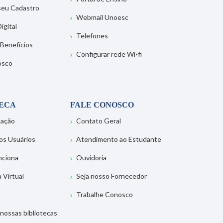
 seu Cadastro
Webmail Unoesc
igital
Telefones
 Benefícios
Configurar rede Wi-fi
osco
TECA
FALE CONOSCO
tação
Contato Geral
os Usuários
Atendimento ao Estudante
nciona
Ouvidoria
a Virtual
Seja nosso Fornecedor
Trabalhe Conosco
nossas bibliotecas