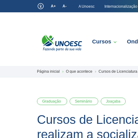
A+
A-
A Unoesc
Internacionalização
Cursos
Ond
Página inicial
O que acontece
Cursos de Licenciatura
Graduação
Seminário
Joaçaba
Cursos de Licenci
realizam a sociali