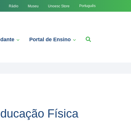
Português
Rádio
Museu
Unoesc Store
udante
Portal de Ensino
Educação Física