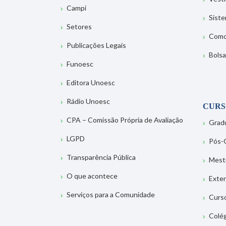
Campi
Sist
Setores
Como
Publicações Legais
Bolsa
Funoesc
Editora Unoesc
Rádio Unoesc
CURS
CPA – Comissão Própria de Avaliação
Grad
LGPD
Pós-
Transparência Pública
Mest
O que acontece
Exte
Serviços para a Comunidade
Curs
Colé