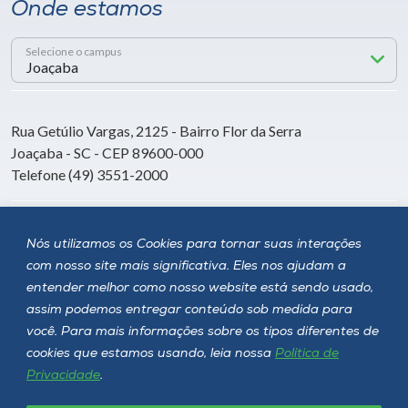
Onde estamos
Selecione o campus
Rua Getúlio Vargas, 2125 - Bairro Flor da Serra
Joaçaba - SC - CEP 89600-000
Telefone (49) 3551-2000
Siga a Unoesc
Nós utilizamos os Cookies para tornar suas interações
com nosso site mais significativa. Eles nos ajudam a
entender melhor como nosso website está sendo usado,
assim podemos entregar conteúdo sob medida para
você. Para mais informações sobre os tipos diferentes de
cookies que estamos usando, leia nossa
Política de
Privacidade
.