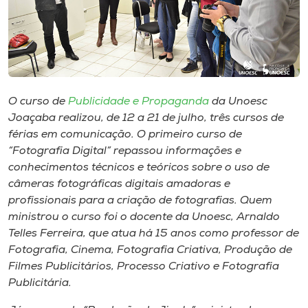
Museu
Unoesc
Store
O curso de
Publicidade e Propaganda
da Unoesc
Joaçaba realizou, de 12 a 21 de julho, três cursos de
Selecione
férias em comunicação. O primeiro curso de
o idioma
“Fotografia Digital” repassou informações e
conhecimentos técnicos e teóricos sobre o uso de
câmeras fotográficas digitais amadoras e
profissionais para a criação de fotografias. Quem
A+
ministrou o curso foi o docente da Unoesc, Arnaldo
A-
Telles Ferreira, que atua há 15 anos como professor de
Fotografia, Cinema, Fotografia Criativa, Produção de
Filmes Publicitários, Processo Criativo e Fotografia
Publicitária.