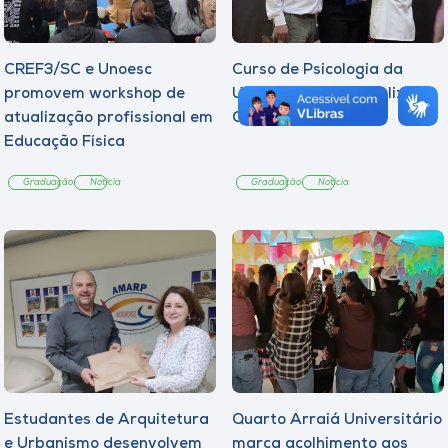
CREF3/SC e Unoesc
Curso de Psicologia da
promovem workshop de
Unoesc Joaçaba realiza 2ª
atualização profissional em
Cerimônia do Botton
Educação Física
Graduação
Notícia
Graduação
Notícia
Estudantes de Arquitetura
Quarto Arraiá Universitário
e Urbanismo desenvolvem
marca acolhimento aos