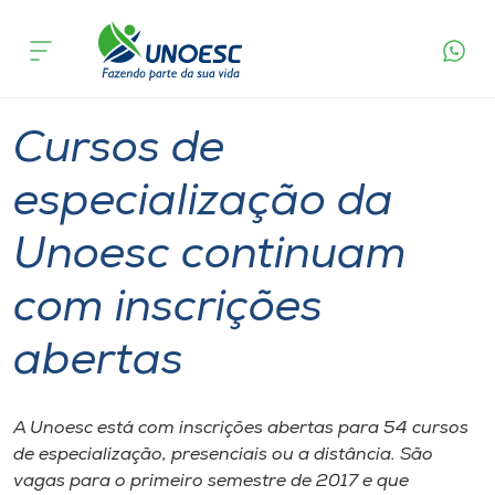
Página
O que
Cursos de especialização da Unoesc
inicial
acontece
continuam com inscrições abertas
Cursos
Graduação
Especialização
Onde estamos
Cursos de
Pesquisa
especialização da
Unoesc continuam
Atendimento ao Estudante
com inscrições
Portal de Ensino
abertas
A
Unoesc
A Unoesc está com inscrições abertas para 54 cursos
de especialização, presenciais ou a distância. São
Internacionalização
vagas para o primeiro semestre de 2017 e que