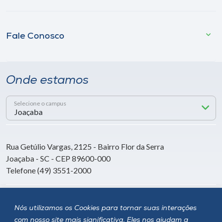
Fale Conosco
Onde estamos
Selecione o campus
Rua Getúlio Vargas, 2125 - Bairro Flor da Serra
Joaçaba - SC - CEP 89600-000
Telefone (49) 3551-2000
Siga a Unoesc
Nós utilizamos os Cookies para tornar suas interações
com nosso site mais significativa. Eles nos ajudam a