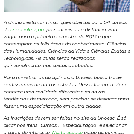
Museu
Unoesc
A Unoesc está com inscrições abertas para 54 cursos
Store
de
especialização
, presenciais ou a distância. São
vagas para o primeiro semestre de 2017 e que
contemplam as três áreas do conhecimento: Ciências
das Humanidades, Ciências da Vida e Ciências Exatas e
Selecione
Tecnológicas. As aulas serão realizadas
o idioma
quinzenalmente, nas sextas e sábados.
Para ministrar as disciplinas, a Unoesc busca trazer
profissionais de outros estados. Dessa forma, o aluno
A+
conhece uma realidade diferente e as novas
A-
tendências de mercado, sem precisar se deslocar para
fazer uma especialização em outra cidade.
As inscrições devem ser feitas no site da Unoesc. É só
clicar nos itens “Cursos”, “Especialização” e selecionar
o curso de interesse.
Neste espaço
estão disponíveis