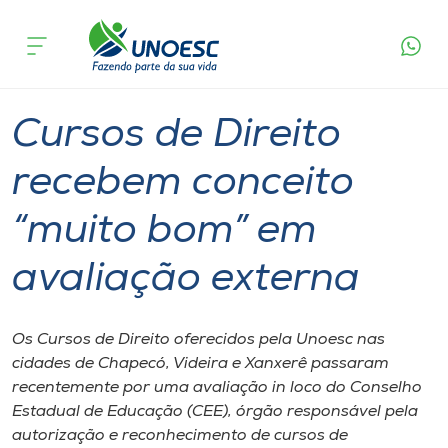
Página
O que
Cursos de Direito recebem conceito “muito
inicial
acontece
bom” em avaliação externa
Cursos
Graduação
Onde estamos
Cursos de Direito
Pesquisa
recebem conceito
“muito bom” em
Atendimento ao Estudante
avaliação externa
Portal de Ensino
Os Cursos de Direito oferecidos pela Unoesc nas
A
cidades de Chapecó, Videira e Xanxerê passaram
Unoesc
recentemente por uma avaliação in loco do Conselho
Estadual de Educação (CEE), órgão responsável pela
Internacionalização
autorização e reconhecimento de cursos de