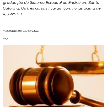
graduação do Sistema Estadual de Ensino em Santa
Catarina. Os três cursos ficaram com notas acima de
I.nova
4,0 em […]
Diplomados
Publicado em 03/12/2012
Cultura
Por
CPA
Biblioteca
Editora
Rádio