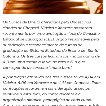
Museu
Unoesc
Os Cursos de Direito oferecidos pela Unoesc nas
Store
cidades de Chapecó, Videira e Xanxerê passaram
recentemente por uma avaliação
in loco
do Conselho
Estadual de Educação (CEE), órgão responsável pela
autorização e reconhecimento de cursos de
Selecione
o idioma
graduação do Sistema Estadual de Ensino em Santa
Catarina. Os três cursos ficaram com notas acima de
4,0 em uma escala que vai de zero a 5, o que
corresponde ao conceito “muito bom”.
A+
A-
A pontuação atribuída aos três cursos foi de 4,04 em
Videira, 4,09 em Xanxerê e de 4,21 em Chapecó. Estas
pontuações levaram em consideração aspectos
relativos à estrutura, ao corpo docente e à
organização didático-pedagógica de cada curso.
Agora, os pareceres da comissão que esteve nas três