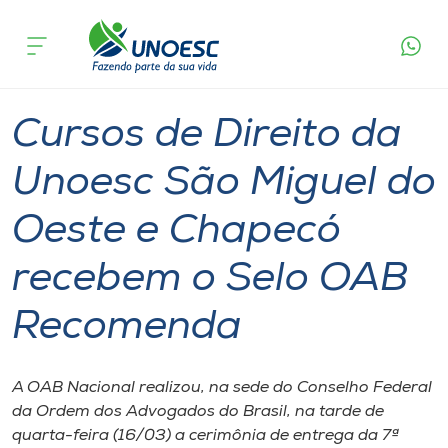
Página
O que
Cursos de Direito da Unoesc São Miguel do Oeste
inicial
acontece
e Chapecó recebem o Selo OAB Recomenda
Cursos
Graduação
São Miguel do Oeste
Chapecó
Onde estamos
Cursos de Direito da
Pesquisa
Unoesc São Miguel do
Oeste e Chapecó
Atendimento ao Estudante
recebem o Selo OAB
Portal de Ensino
Recomenda
A
Unoesc
A OAB Nacional realizou, na sede do Conselho Federal
da Ordem dos Advogados do Brasil, na tarde de
Internacionalização
quarta-feira (16/03) a cerimônia de entrega da 7ª