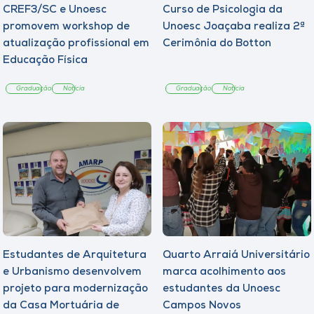
CREF3/SC e Unoesc
Curso de Psicologia da
promovem workshop de
Unoesc Joaçaba realiza 2ª
atualização profissional em
Cerimônia do Botton
Educação Física
Graduação
Notícia
Graduação
Notícia
Estudantes de Arquitetura
Quarto Arraiá Universitário
e Urbanismo desenvolvem
marca acolhimento aos
projeto para modernização
estudantes da Unoesc
da Casa Mortuária de
Campos Novos