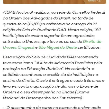
Museu
A OAB Nacional realizou, na sede do Conselho Federal
Unoesc
da Ordem dos Advogados do Brasil, na tarde de
Store
quarta-feira (16/03) a cerimônia de entrega da 7ª
edição do Selo de Qualidade OAB. Nesta edição, 192
instituições de ensino superior foram agraciadas,
entre elas a Unoesc, que teve os cursos de
Direito da
Selecione
Unoesc Chapecó
e
São Miguel do Oeste
certificadas.
o idioma
Essa edição do Selo de Qualidade OAB recomenda
teve como tema “ A luta da Advocacia Brasileira pela
proteção da Educação Jurídica”. Na cerimônia a
A+
entidade reconheceu a excelência da instituição no
A-
ensino do direito. O selo é entregue a cada três anos e
leva em conta a aprovação de alunos no Exame de
Ordem e o seu desempenho no Enade (Exame
Nacional de Desempenho dos Estudantes).
— O desempenho do curso no exame de ordem pode