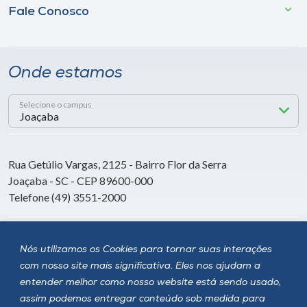
Fale Conosco
Onde estamos
Selecione o campus
Rua Getúlio Vargas, 2125 - Bairro Flor da Serra
Joaçaba - SC - CEP 89600-000
Telefone (49) 3551-2000
Siga a Unoesc
Nós utilizamos os Cookies para tornar suas interações
com nosso site mais significativa. Eles nos ajudam a
entender melhor como nosso website está sendo usado,
assim podemos entregar conteúdo sob medida para