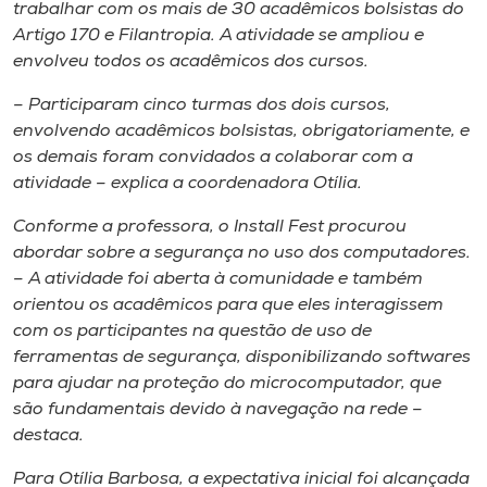
Museu
trabalhar com os mais de 30 acadêmicos bolsistas do
Artigo 170 e Filantropia. A atividade se ampliou e
envolveu todos os acadêmicos dos cursos.
Unoesc
Store
– Participaram cinco turmas dos dois cursos,
envolvendo acadêmicos bolsistas, obrigatoriamente, e
os demais foram convidados a colaborar com a
atividade – explica a coordenadora Otília.
Selecione
o idioma
Conforme a professora, o Install Fest procurou
abordar sobre a segurança no uso dos computadores.
– A atividade foi aberta à comunidade e também
orientou os acadêmicos para que eles interagissem
A+
com os participantes na questão de uso de
A-
ferramentas de segurança, disponibilizando softwares
para ajudar na proteção do microcomputador, que
são fundamentais devido à navegação na rede –
destaca.
Para Otília Barbosa, a expectativa inicial foi alcançada