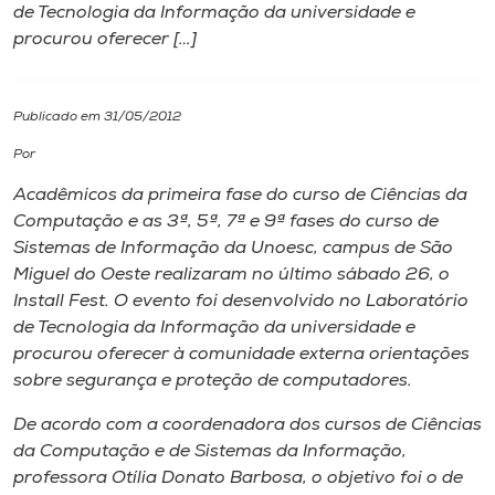
de Tecnologia da Informação da universidade e
procurou oferecer […]
I.nova
Diplomados
Publicado em 31/05/2012
Por
Cultura
Acadêmicos da primeira fase do curso de Ciências da
Computação e as 3ª, 5ª, 7ª e 9ª fases do curso de
CPA
Sistemas de Informação da Unoesc, campus de São
Miguel do Oeste realizaram no último sábado 26, o
Install Fest. O evento foi desenvolvido no Laboratório
Biblioteca
de Tecnologia da Informação da universidade e
procurou oferecer à comunidade externa orientações
Editora
sobre segurança e proteção de computadores.
De acordo com a coordenadora dos cursos de Ciências
Rádio
da Computação e de Sistemas da Informação,
professora Otília Donato Barbosa, o objetivo foi o de