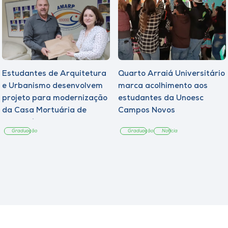
Estudantes de Arquitetura
Quarto Arraiá Universitário
e Urbanismo desenvolvem
marca acolhimento aos
projeto para modernização
estudantes da Unoesc
da Casa Mortuária de
Campos Novos
Tangará
Graduação
Graduação
Notícia