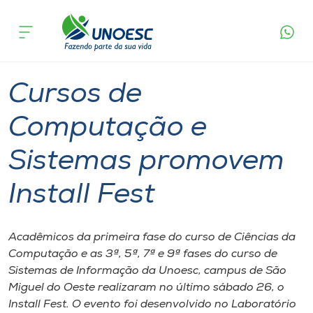
Página
O que
Cursos de Computação e Sistemas
inicial
acontece
promovem Install Fest
Cursos
Graduação
São Miguel do Oeste
Onde estamos
Cursos de
Pesquisa
Computação e
Sistemas promovem
Atendimento ao Estudante
Install Fest
Portal de Ensino
Acadêmicos da primeira fase do curso de Ciências da
A
Computação e as 3ª, 5ª, 7ª e 9ª fases do curso de
Unoesc
Sistemas de Informação da Unoesc, campus de São
Miguel do Oeste realizaram no último sábado 26, o
Internacionalização
Install Fest. O evento foi desenvolvido no Laboratório