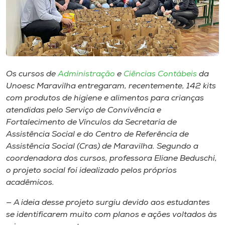
Museu
Unoesc
Store
Os cursos de
Administração
e
Ciências Contábeis
da
Unoesc Maravilha entregaram, recentemente, 142
kits
Selecione
com produtos de higiene e alimentos para crianças
o idioma
atendidas pelo Serviço de Convivência e
Fortalecimento de Vínculos da Secretaria de
Assistência Social e do Centro de Referência de
Assistência Social (Cras) de Maravilha. Segundo a
A+
coordenadora dos cursos, professora Eliane Beduschi,
A-
o projeto social foi idealizado pelos próprios
acadêmicos.
— A ideia desse projeto surgiu devido aos estudantes
se identificarem muito com planos e ações voltados às