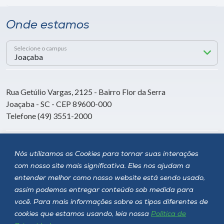
Onde estamos
Selecione o campus
Rua Getúlio Vargas, 2125 - Bairro Flor da Serra
Joaçaba - SC - CEP 89600-000
Telefone (49) 3551-2000
Siga a Unoesc
Nós utilizamos os Cookies para tornar suas interações
com nosso site mais significativa. Eles nos ajudam a
entender melhor como nosso website está sendo usado,
assim podemos entregar conteúdo sob medida para
você. Para mais informações sobre os tipos diferentes de
cookies que estamos usando, leia nossa
Política de