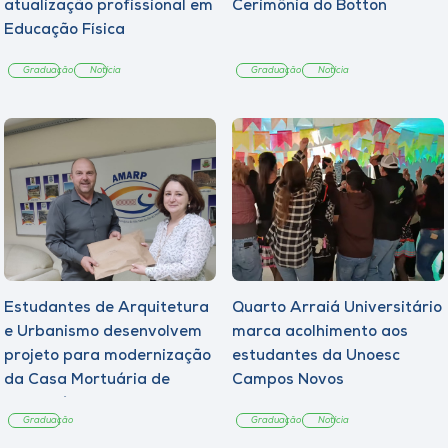
atualização profissional em
Cerimônia do Botton
Educação Física
Graduação
Notícia
Graduação
Notícia
Estudantes de Arquitetura
Quarto Arraiá Universitário
e Urbanismo desenvolvem
marca acolhimento aos
projeto para modernização
estudantes da Unoesc
da Casa Mortuária de
Campos Novos
Tangará
Graduação
Graduação
Notícia