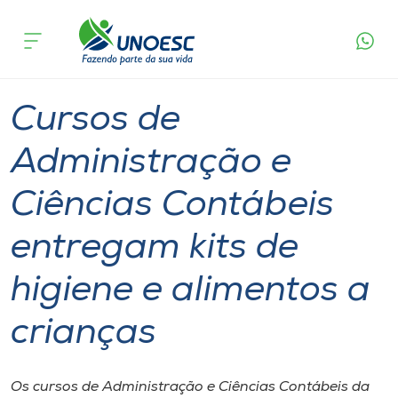
Página
O que
Cursos de Administração e Ciências Contábeis
inicial
acontece
entregam kits de higiene e alimentos a crianças
Cursos
Graduação
Inserção Social
Maravilha
Onde estamos
Cursos de
Pesquisa
Administração e
Ciências Contábeis
Atendimento ao Estudante
entregam kits de
Portal de Ensino
higiene e alimentos a
A
crianças
Unoesc
Internacionalização
Os cursos de Administração e Ciências Contábeis da