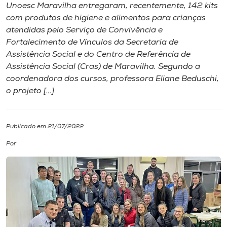
Unoesc Maravilha entregaram, recentemente, 142 kits
com produtos de higiene e alimentos para crianças
I.nova
atendidas pelo Serviço de Convivência e
Fortalecimento de Vínculos da Secretaria de
Diplomados
Assistência Social e do Centro de Referência de
Assistência Social (Cras) de Maravilha. Segundo a
coordenadora dos cursos, professora Eliane Beduschi,
Cultura
o projeto […]
CPA
Publicado em 21/07/2022
Biblioteca
Por
Editora
Rádio