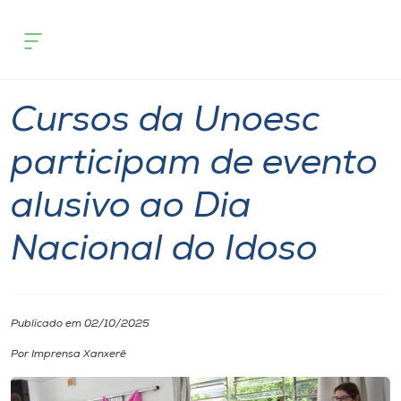
Página inicial
O que acontece
Cursos da Unoesc participam de evento
Cursos
Notícia
Comunidade
Xanxerê
Onde estamos
Cursos da Unoesc
Pesquisa
participam de evento
alusivo ao Dia
Atendimento ao Estudante
Nacional do Idoso
Portal de Ensino
A
Publicado em 02/10/2025
Unoesc
Por Imprensa Xanxerê
Internacionalização