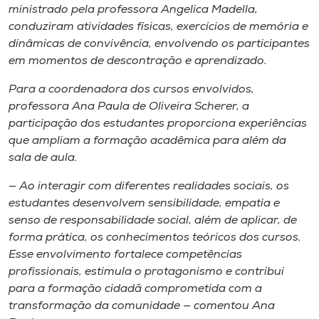
Museu
ministrado pela professora Angelica Madella,
conduziram atividades físicas, exercícios de memória e
dinâmicas de convivência, envolvendo os participantes
Unoesc
em momentos de descontração e aprendizado.
Store
Para a coordenadora dos cursos envolvidos,
professora Ana Paula de Oliveira Scherer, a
participação dos estudantes proporciona experiências
Selecione
que ampliam a formação acadêmica para além da
o idioma
sala de aula.
— Ao interagir com diferentes realidades sociais, os
estudantes desenvolvem sensibilidade, empatia e
A+
senso de responsabilidade social, além de aplicar, de
A-
forma prática, os conhecimentos teóricos dos cursos.
Esse envolvimento fortalece competências
profissionais, estimula o protagonismo e contribui
para a formação cidadã comprometida com a
transformação da comunidade — comentou Ana