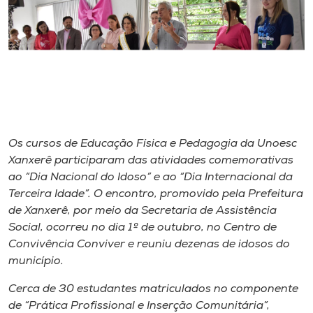
I.nova
Diplomados
Cultura
Os cursos de Educação Física e Pedagogia da Unoesc
CPA
Xanxerê participaram das atividades comemorativas
ao “Dia Nacional do Idoso” e ao “Dia Internacional da
Terceira Idade”. O encontro, promovido pela Prefeitura
Biblioteca
de Xanxerê, por meio da Secretaria de Assistência
Social, ocorreu no dia 1º de outubro, no Centro de
Editora
Convivência Conviver e reuniu dezenas de idosos do
município.
Rádio
Cerca de 30 estudantes matriculados no componente
de “Prática Profissional e Inserção Comunitária”,