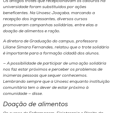
Os antigos trotes que recepcionavam os calouros na
Museu
universidade foram substituídos por ações
beneficentes. Na Unoesc Joaçaba, marcando a
Unoesc
recepção dos ingressantes, diversos cursos
Store
promoveram campanhas solidárias, entre elas a
doação de alimentos e ração.
A diretora de Graduação do
campus
, professora
Liliane Simara Fernandes, relatou que o trote solidário
Selecione
o idioma
é importante para a formação cidadã dos alunos.
— A possibilidade de participar de uma ação solidária
nos faz estar próximos e perceber os problemas de
A+
inúmeras pessoas que sequer conhecemos.
A-
Lembrando sempre que a Unoesc enquanto instituição
comunitária tem o dever de estar próximo à
comunidade — disse.
Doação de alimentos