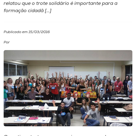
relatou que o trote solidário é importante para a
formação cidadã […]
I.nova
Diplomados
Publicado em 15/03/2016
Por
Cultura
CPA
Biblioteca
Editora
Rádio