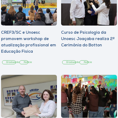
CREF3/SC e Unoesc
Curso de Psicologia da
promovem workshop de
Unoesc Joaçaba realiza 2ª
atualização profissional em
Cerimônia do Botton
Educação Física
Graduação
Notícia
Graduação
Notícia