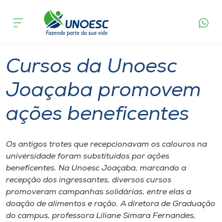
Página
O que
Cursos da Unoesc Joaçaba promovem
inicial
acontece
ações beneficentes
Cursos
Graduação
Joaçaba
Onde estamos
Cursos da Unoesc
Pesquisa
Joaçaba promovem
ações beneficentes
Atendimento ao Estudante
Portal de Ensino
Os antigos trotes que recepcionavam os calouros na
universidade foram substituídos por ações
beneficentes. Na Unoesc Joaçaba, marcando a
A
recepção dos ingressantes, diversos cursos
Unoesc
promoveram campanhas solidárias, entre elas a
doação de alimentos e ração. A diretora de Graduação
Internacionalização
do campus, professora Liliane Simara Fernandes,