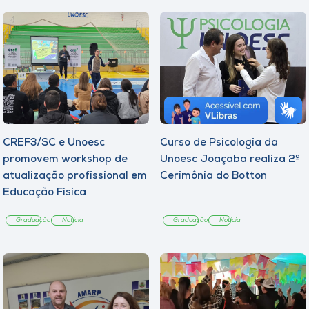
CREF3/SC e Unoesc
Curso de Psicologia da
promovem workshop de
Unoesc Joaçaba realiza 2ª
atualização profissional em
Cerimônia do Botton
Educação Física
Graduação
Notícia
Graduação
Notícia