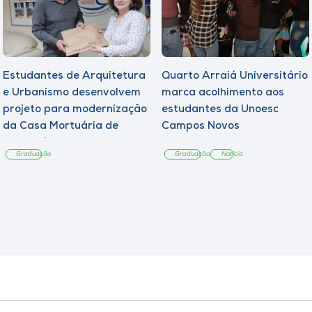
Estudantes de Arquitetura
Quarto Arraiá Universitário
e Urbanismo desenvolvem
marca acolhimento aos
projeto para modernização
estudantes da Unoesc
da Casa Mortuária de
Campos Novos
Tangará
Graduação
Graduação
Notícia