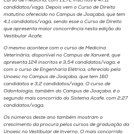
Curso de Medicina, com 1.272 inscritos e 47,11
Museu
candidatos/vaga. Depois vem o Curso de Direito
matutino oferecido no Campus de Joaçaba, que tem
Unoesc
4,1 candidatos/vaga, sendo esse o Curso de Direito
Store
que apresenta maior concorrência nesta edição do
Vestibular Acafe.
O mesmo acontece com o curso de Medicina
Veterinária, disponível no Campus de Xanxerê, que
Selecione
o idioma
apresenta 124 inscritos e 3,54 candidatos/vaga, e
com o curso de Engenharia Elétrica, oferecido pela
Unoesc no Campus de Joaçaba, que tem 160
candidatos e 3,2 candidatos/vaga. O curso de
A+
Odontologia, também do Campus de Joaçaba, é o
A-
segundo mais concorrido do Sistema Acafe, com 2,27
candidatos/vaga.
Os números deste ano também mostram o
crescimento da procura pelos cursos de graduação da
Unoesc no Vestibular de Inverno. O mais concorrido