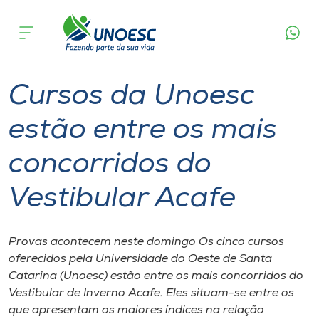
Página
O que
Cursos da Unoesc estão entre os mais
inicial
acontece
concorridos do Vestibular Acafe
Cursos
Graduação
Onde estamos
Cursos da Unoesc
Pesquisa
estão entre os mais
concorridos do
Atendimento ao Estudante
Vestibular Acafe
Portal de Ensino
Provas acontecem neste domingo Os cinco cursos
A
oferecidos pela Universidade do Oeste de Santa
Unoesc
Catarina (Unoesc) estão entre os mais concorridos do
Vestibular de Inverno Acafe. Eles situam-se entre os
Internacionalização
que apresentam os maiores índices na relação