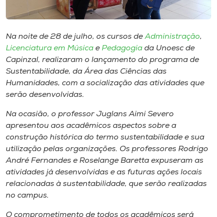
Museu
Unoesc
Na noite de 28 de julho, os cursos de
Administração
,
Store
Licenciatura em Música
e
Pedagogia
da Unoesc de
Capinzal, realizaram o lançamento do programa de
Sustentabilidade, da Área das Ciências das
Humanidades, com a socialização das atividades que
Selecione
serão desenvolvidas.
o idioma
Na ocasião, o professor Juglans Aimi Severo
apresentou aos acadêmicos aspectos sobre a
construção histórica do termo sustentabilidade e sua
A+
utilização pelas organizações. Os professores Rodrigo
A-
André Fernandes e Roselange Baretta expuseram as
atividades já desenvolvidas e as futuras ações locais
relacionadas à sustentabilidade, que serão realizadas
no
campus
.
O comprometimento de todos os acadêmicos será