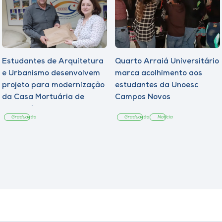
Estudantes de Arquitetura
Quarto Arraiá Universitário
e Urbanismo desenvolvem
marca acolhimento aos
projeto para modernização
estudantes da Unoesc
da Casa Mortuária de
Campos Novos
Tangará
Graduação
Graduação
Notícia