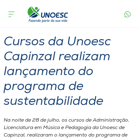
Página
O que
Cursos da Unoesc Capinzal realizam lançamento
inicial
acontece
do programa de sustentabilidade
Cursos
Graduação
Sustentabilidade
Capinzal
Onde estamos
Cursos da Unoesc
Pesquisa
Capinzal realizam
lançamento do
Atendimento ao Estudante
programa de
Portal de Ensino
sustentabilidade
A
Unoesc
Na noite de 28 de julho, os cursos de Administração,
Licenciatura em Música e Pedagogia da Unoesc de
Internacionalização
Capinzal, realizaram o lançamento do programa de