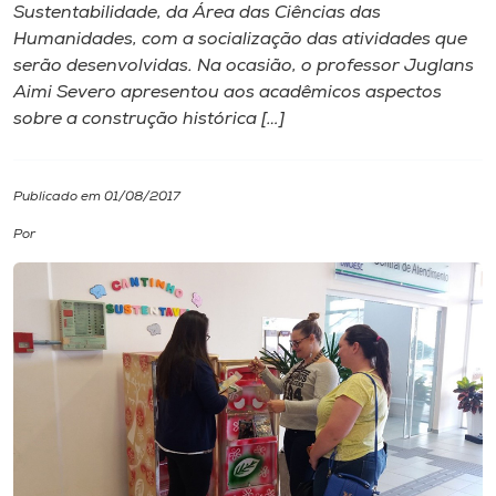
Sustentabilidade, da Área das Ciências das
Humanidades, com a socialização das atividades que
I.nova
serão desenvolvidas. Na ocasião, o professor Juglans
Aimi Severo apresentou aos acadêmicos aspectos
Diplomados
sobre a construção histórica […]
Cultura
Publicado em 01/08/2017
Por
CPA
Biblioteca
Editora
Rádio