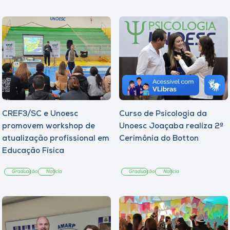
CREF3/SC e Unoesc
Curso de Psicologia da
promovem workshop de
Unoesc Joaçaba realiza 2ª
atualização profissional em
Cerimônia do Botton
Educação Física
Graduação
Notícia
Graduação
Notícia