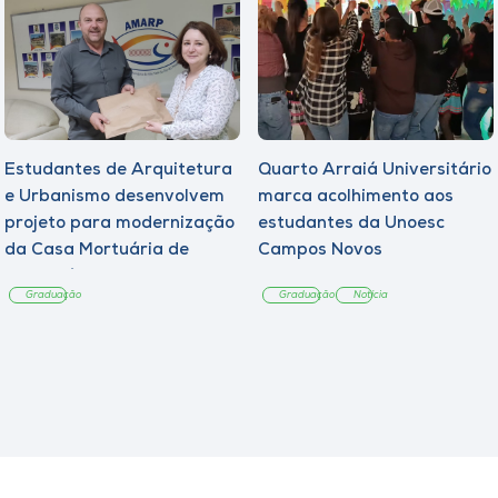
Estudantes de Arquitetura
Quarto Arraiá Universitário
e Urbanismo desenvolvem
marca acolhimento aos
projeto para modernização
estudantes da Unoesc
da Casa Mortuária de
Campos Novos
Tangará
Graduação
Graduação
Notícia