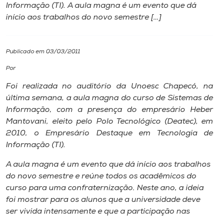
Informação (TI). A aula magna é um evento que dá
início aos trabalhos do novo semestre […]
I.nova
Diplomados
Publicado em 03/03/2011
Por
Cultura
Foi realizada no auditório da Unoesc Chapecó, na
última semana, a aula magna do curso de Sistemas de
CPA
Informação, com a presença do empresário Heber
Mantovani, eleito pelo Polo Tecnológico (Deatec), em
2010, o Empresário Destaque em Tecnologia de
Biblioteca
Informação (TI).
A aula magna é um evento que dá início aos trabalhos
Editora
do novo semestre e reúne todos os acadêmicos do
curso para uma confraternização. Neste ano, a ideia
Rádio
foi mostrar para os alunos que a universidade deve
ser vivida intensamente e que a participação nas