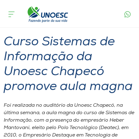
Página
O que
Curso Sistemas de Informação da Unoesc
inicial
acontece
Chapecó promove aula magna
Cursos
Graduação
Chapecó
Onde estamos
Curso Sistemas de
Pesquisa
Informação da
Unoesc Chapecó
Atendimento ao Estudante
promove aula magna
Portal de Ensino
Foi realizada no auditório da Unoesc Chapecó, na
A
última semana, a aula magna do curso de Sistemas de
Unoesc
Informação, com a presença do empresário Heber
Mantovani, eleito pelo Polo Tecnológico (Deatec), em
Internacionalização
2010, o Empresário Destaque em Tecnologia de