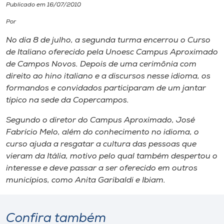
Publicado em 16/07/2010
I.nova
Por
No dia 8 de julho, a segunda turma encerrou o Curso
Diplomados
de Italiano oferecido pela Unoesc Campus Aproximado
de Campos Novos. Depois de uma cerimônia com
direito ao hino italiano e a discursos nesse idioma, os
Cultura
formandos e convidados participaram de um jantar
típico na sede da Copercampos.
CPA
Segundo o diretor do Campus Aproximado, José
Fabrício Melo, além do conhecimento no idioma, o
Biblioteca
curso ajuda a resgatar a cultura das pessoas que
vieram da Itália, motivo pelo qual também despertou o
interesse e deve passar a ser oferecido em outros
Editora
municípios, como Anita Garibaldi e Ibiam.
Rádio
Confira também