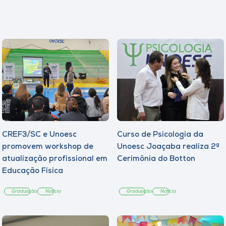
Museu
Unoesc
Store
Selecione
o idioma
CREF3/SC e Unoesc
Curso de Psicologia da
promovem workshop de
Unoesc Joaçaba realiza 2ª
A+
atualização profissional em
Cerimônia do Botton
A-
Educação Física
Graduação
Notícia
Graduação
Notícia