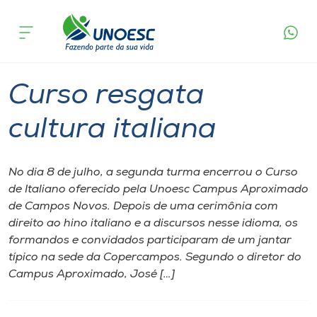
Página inicial
O que acontece
Curso resgata cultura italiana
Cursos
Graduação
Campos Novos
Onde estamos
Curso resgata
Pesquisa
cultura italiana
Atendimento ao Estudante
No dia 8 de julho, a segunda turma encerrou o Curso
de Italiano oferecido pela Unoesc Campus Aproximado
Portal de Ensino
de Campos Novos. Depois de uma cerimônia com
direito ao hino italiano e a discursos nesse idioma, os
formandos e convidados participaram de um jantar
A
típico na sede da Copercampos. Segundo o diretor do
Unoesc
Campus Aproximado, José […]
Internacionalização