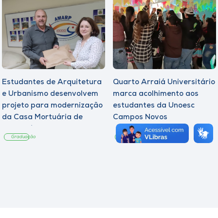
Estudantes de Arquitetura
Quarto Arraiá Universitário
e Urbanismo desenvolvem
marca acolhimento aos
projeto para modernização
estudantes da Unoesc
da Casa Mortuária de
Campos Novos
Tangará
Graduação
Graduação
Notícia