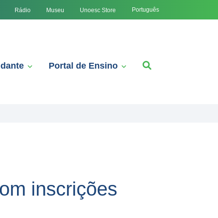
Português
Rádio
Museu
Unoesc Store
udante
Portal de Ensino
com inscrições