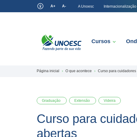
A+
A-
A Unoesc
Internacionalização
Cursos
Ond
Página inicial
O que acontece
Curso para cuidadores 
Graduação
Extensão
Videira
Curso para cuidad
abertas