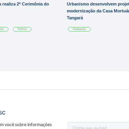
 realiza 2ª Cerimônia do
Urbanismo desenvolvem projet
modernização da Casa Mortuár
Tangará
ção
Notícia
Graduação
sc
om você sobre informações