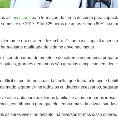
tas as
inscrições
para formação de turma ​de curso ​para capac
semestre de 2017. São 325 horas​ de​ aulas​,​ sendo 80% na moda
e setembro e encerra​r em dezembro. O curso vai capacitar seus
ça, bem​-estar e qualidade de vida no envelhecimento.
, coordenadora do projeto, é de extrema importância preparar pe
 psíquicas, grandes demandas são geradas e implicam em dedic
difícil dispor de pessoas da família que tenham tempo e habili
de modo a garantir-lhe ​todos os cuidados necessários, ​seguran
deve estar apto para auxiliar as famílias e acompanhar os idoso
ncia, contribuindo para que ele tenha uma vida ativa e saudáve
s os seres vivos, no entanto​,​ há diversas formas​ disso ocorrer