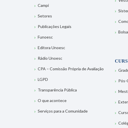
Vesti
Campi
Sist
Setores
Como
Publicações Legais
Bolsa
Funoesc
Editora Unoesc
Rádio Unoesc
CURS
CPA – Comissão Própria de Avaliação
Grad
LGPD
Pós-
Transparência Pública
Mest
O que acontece
Exte
Serviços para a Comunidade
Curs
Colé