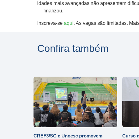
idades mais avançadas não apresentem dificul
— finalizou.
​Inscreva-se
aqui
. As vagas​ são limitadas.​ Mai
Confira também
CREF3/SC e Unoesc promovem
Curso d