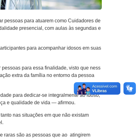
itar pessoas para atuarem como Cuidadores de
lidade presencial​,​ com aulas ​à​s segundas e
 participantes para acompanhar idosos em suas
ssoas para essa finalidade​,​ visto que nes​s​
ação extra da família no entorno da pessoa
dade para dedicar-se integralmente ao idoso,
ça e qualidade de ​v​ida — afirmou.
s tanto nas situações em que não existam
l.
,​ e raras são as pessoas que​ ao atingirem