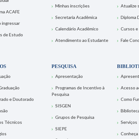
bular
Minhas inscrições
Atualize
ema ACAFE
Secretaria Acadêmica
Diploma D
 ingressar
Calendário Acadêmico
Cursos e
s de Estudo
Atendimento ao Estudante
Fale Con
OS
PESQUISA
BIBLIO
uação
Apresentação
Apresen
Graduação
Programas de Incentivo à
Acesso a
Pesquisa
rado e Doutorado
Como Fu
SISGEN
nsão
Bibliotec
Grupos de Pesquisa
os Técnicos
Serviços
SIEPE
gios
Conheça 