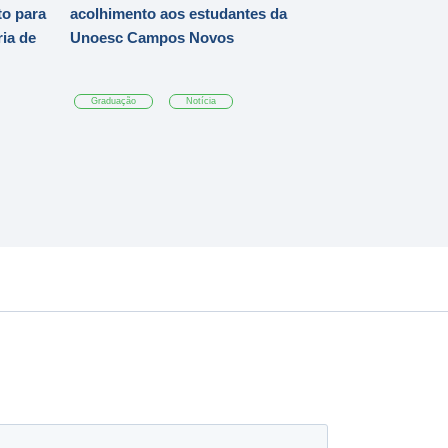
o para
acolhimento aos estudantes da
ia de
Unoesc Campos Novos
Graduação
Notícia