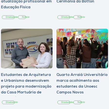
atualização profissional em
Cerimônia do Botton
Educação Física
Graduação
Notícia
Graduação
Notícia
Estudantes de Arquitetura
Quarto Arraiá Universitário
e Urbanismo desenvolvem
marca acolhimento aos
projeto para modernização
estudantes da Unoesc
da Casa Mortuária de
Campos Novos
Tangará
Graduação
Graduação
Notícia