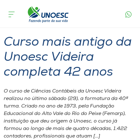
Página
O que
Curso mais antigo da Unoesc Videira
inicial
acontece
completa 42 anos
Cursos
Graduação
Videira
Onde estamos
Curso mais antigo da
Pesquisa
Unoesc Videira
completa 42 anos
Atendimento ao Estudante
Portal de Ensino
O curso de Ciências Contábeis da Unoesc Videira
realizou no último sábado (29), a formatura da 40ª
turma. Criado no ano de 1973, pela Fundação
A
Educacional do Alto Vale do Rio do Peixe (Femarp),
Unoesc
instituição que deu origem à Unoesc, o curso já
formou ao longo de mais de quatro décadas, 1.422
Internacionalização
contadores, profissionais que atuam […]