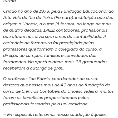
turma.
Museu
Criado no ano de 1973, pela Fundação Educacional do
Alto Vale do Rio do Peixe (Femarp), instituição que deu
Unoesc
origem à Unoesc, o curso já formou ao longo de mais
Store
de quatro décadas, 1.422 contadores, profissionais
que atuam nos diversos ramos da contabilidade. A
cerimônia de formatura foi prestigiada pelos
professores que formam o colegiado do curso, a
Selecione
o idioma
direção do
campus
, famílias e convidados dos
formandos. Na oportunidade, mais 29 graduandos
receberam a outorga de grau.
A+
O professor Ildo Fabris, coordenador do curso,
A-
destaca que nesses mais de 40 anos de fundação do
curso de Ciências Contábeis da Unoesc Videira, muitos
foram os benefícios proporcionados pelos
profissionais formados pela universidade.
— Em especial, reiteramos nossa saudação àqueles