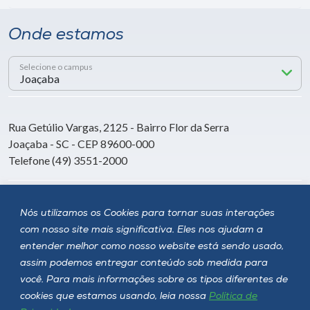
Onde estamos
Selecione o campus
Rua Getúlio Vargas, 2125 - Bairro Flor da Serra
Joaçaba - SC - CEP 89600-000
Telefone (49) 3551-2000
Siga a Unoesc
Nós utilizamos os Cookies para tornar suas interações
com nosso site mais significativa. Eles nos ajudam a
entender melhor como nosso website está sendo usado,
assim podemos entregar conteúdo sob medida para
você. Para mais informações sobre os tipos diferentes de
cookies que estamos usando, leia nossa
Política de