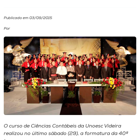
I.nova
Publicado em 03/09/2015
Por
Diplomados
Cultura
CPA
Biblioteca
Editora
Rádio
O curso de Ciências Contábeis da Unoesc Videira
realizou no último sábado (29), a formatura da 40ª