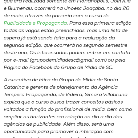
que era realizada somente em Florianópolis, Joinville
Museu
e Blumenau, ocorrerá na Unoesc Joaçaba, no dia 20
de maio, através da parceria com o curso de
Unoesc
Publicidade e Propaganda
. Para essa primeira edição
Store
todas as vagas estão preenchidas, mas uma lista de
espera já está sendo feita para a realização da
segunda edição, que ocorrerá no segundo semestre
deste ano. Os interessados podem entrar em contato
Selecione
por e-mail (grupodemidiadesc@gmail.com) ou pela
o idioma
Página do Facebook do Grupo de Mídia de SC.
A executiva de ética do Grupo de Mídia de Santa
Catarina e gerente de planejamento da Agência
A+
Tempero Propaganda, de Videira, Simara Villabruna
A-
explica que o curso busca trazer conceitos básicos
voltados a função do profissional de mídia, bem como
ampliar os horizontes em relação ao dia a dia das
agências de publicidade. Além disso, será uma
oportunidade para promover a interação com