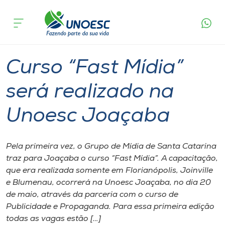
Página
O que
Curso “Fast Mídia” será realizado na
inicial
acontece
Unoesc Joaçaba
Cursos
Graduação
Notícia de evento
Joaçaba
Onde estamos
Curso “Fast Mídia”
Pesquisa
será realizado na
Unoesc Joaçaba
Atendimento ao Estudante
Portal de Ensino
Pela primeira vez, o Grupo de Mídia de Santa Catarina
traz para Joaçaba o curso “Fast Mídia”. A capacitação,
que era realizada somente em Florianópolis, Joinville
A
e Blumenau, ocorrerá na Unoesc Joaçaba, no dia 20
Unoesc
de maio, através da parceria com o curso de
Publicidade e Propaganda. Para essa primeira edição
Internacionalização
todas as vagas estão […]