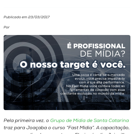
I.nova
Publicado em 23/03/2017
Por
Diplomados
Cultura
CPA
Biblioteca
Editora
Rádio
Pela primeira vez, o
Grupo de Mídia de Santa Catarina
traz para Joaçaba o curso “Fast Mídia”. A capacitação,