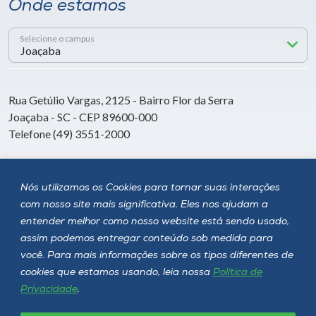
Onde estamos
Selecione o campus
Rua Getúlio Vargas, 2125 - Bairro Flor da Serra
Joaçaba - SC - CEP 89600-000
Telefone (49) 3551-2000
Siga a Unoesc
Nós utilizamos os Cookies para tornar suas interações
com nosso site mais significativa. Eles nos ajudam a
entender melhor como nosso website está sendo usado,
assim podemos entregar conteúdo sob medida para
você. Para mais informações sobre os tipos diferentes de
cookies que estamos usando, leia nossa
Política de
Privacidade
.