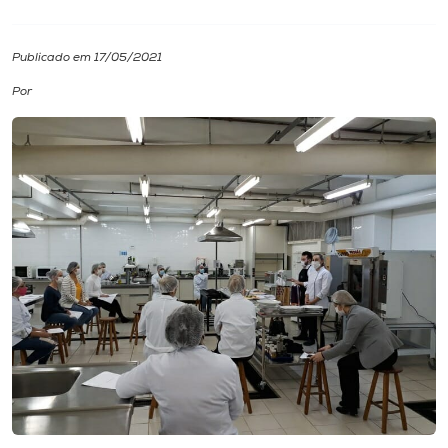
I.nova
Publicado em 17/05/2021
Por
Diplomados
Cultura
CPA
Biblioteca
Editora
Rádio