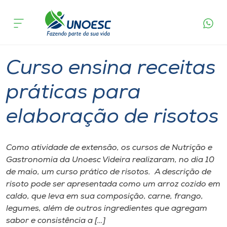
Página
O que
Curso ensina receitas práticas para
inicial
acontece
elaboração de risotos
Cursos
Graduação
Extensão
Videira
Onde estamos
Curso ensina receitas
Pesquisa
práticas para
elaboração de risotos
Atendimento ao Estudante
Portal de Ensino
Como atividade de extensão, os cursos de Nutrição e
Gastronomia da Unoesc Videira realizaram, no dia 10
de maio, um curso prático de risotos. A descrição de
A
risoto pode ser apresentada como um arroz cozido em
Unoesc
caldo, que leva em sua composição, carne, frango,
legumes, além de outros ingredientes que agregam
Internacionalização
sabor e consistência a […]