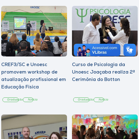
CREF3/SC e Unoesc
Curso de Psicologia da
promovem workshop de
Unoesc Joaçaba realiza 2ª
atualização profissional em
Cerimônia do Botton
Educação Física
Graduação
Notícia
Graduação
Notícia