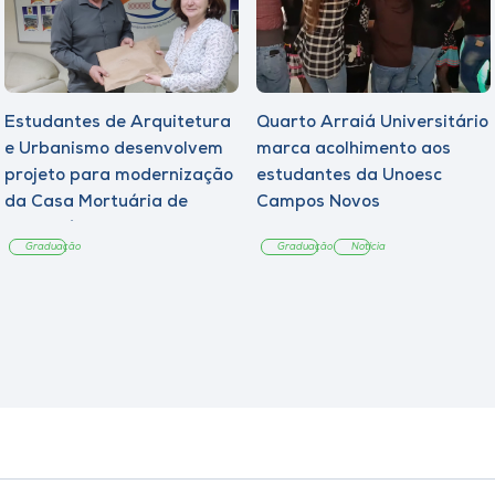
Estudantes de Arquitetura
Quarto Arraiá Universitário
e Urbanismo desenvolvem
marca acolhimento aos
projeto para modernização
estudantes da Unoesc
da Casa Mortuária de
Campos Novos
Tangará
Graduação
Graduação
Notícia