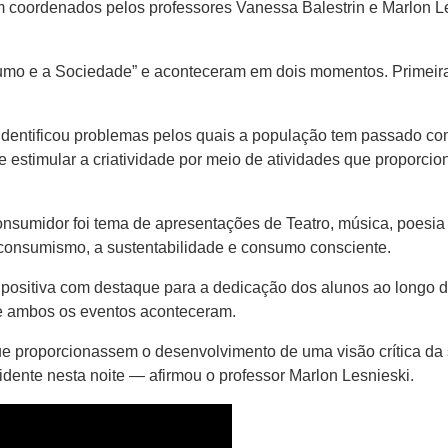
m coordenados pelos professores Vanessa Balestrin e Marlon Le
umo e a Sociedade” e aconteceram em dois momentos. Primeiram
entificou problemas pelos quais a população tem passado com
e estimular a criatividade por meio de atividades que proporc
midor foi tema de apresentações de Teatro, música, poesia e 
 consumismo, a sustentabilidade e consumo consciente.
to positiva com destaque para a dedicação dos alunos ao longo 
que ambos os eventos aconteceram.
proporcionassem o desenvolvimento de uma visão crítica da s
vidente nesta noite — afirmou o professor Marlon Lesnieski.