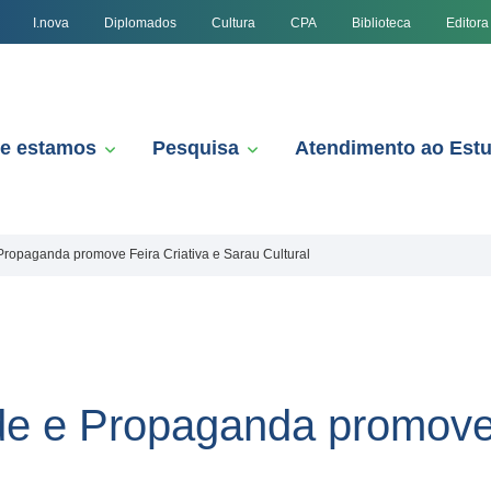
I.nova
Diplomados
Cultura
CPA
Biblioteca
Editora
e estamos
Pesquisa
Atendimento ao Est
Propaganda promove Feira Criativa e Sarau Cultural
de e Propaganda promove 