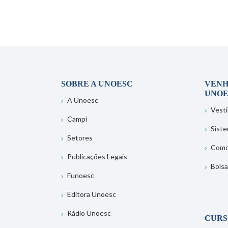
SOBRE A UNOESC
VENH
UNOE
A Unoesc
Vesti
Campi
Sist
Setores
Como
Publicações Legais
Bolsa
Funoesc
Editora Unoesc
Rádio Unoesc
CURS