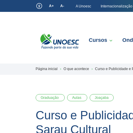
A+
A-
A Unoesc
Internacionalização
Cursos
Ond
Página inicial
O que acontece
Curso e Publicidade e 
Graduação
Aulas
Joaçaba
Curso e Publicida
Sarau Cultural