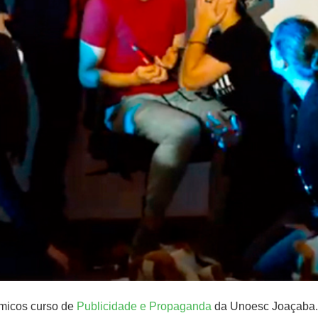
êmicos curso de
Publicidade e Propaganda
da Unoesc Joaçaba. 