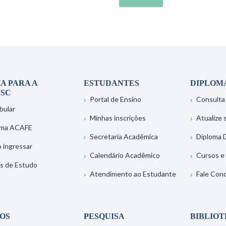
A PARA A
ESTUDANTES
DIPLOM
SC
Portal de Ensino
Consulta
bular
Minhas inscrições
Atualize
ema ACAFE
Secretaria Acadêmica
Diploma D
 ingressar
Calendário Acadêmico
Cursos e
s de Estudo
Atendimento ao Estudante
Fale Con
OS
PESQUISA
BIBLIO