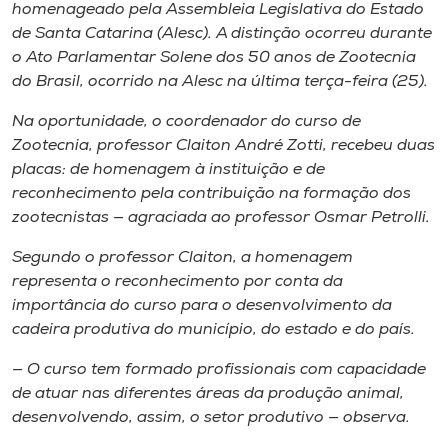
Museu
homenageado pela Assembleia Legislativa do Estado
de Santa Catarina (Alesc). A distinção ocorreu durante
o Ato Parlamentar Solene dos 50 anos de Zootecnia
Unoesc
do Brasil, ocorrido na Alesc na última terça-feira (25).
Store
Na oportunidade, o coordenador do curso de
Zootecnia, professor Claiton André Zotti, recebeu duas
placas: de homenagem à instituição e de
Selecione
reconhecimento pela contribuição na formação dos
o idioma
zootecnistas — agraciada ao professor Osmar Petrolli.
Segundo o professor Claiton, a homenagem
representa o reconhecimento por conta da
A+
importância do curso para o desenvolvimento da
A-
cadeira produtiva do município, do estado e do país.
— O curso tem formado profissionais com capacidade
de atuar nas diferentes áreas da produção animal,
desenvolvendo, assim, o setor produtivo — observa.