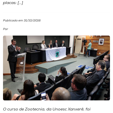
placas: […]
I.nova
Publicado em 31/10/2016
Diplomados
Por
Cultura
CPA
Biblioteca
Editora
Rádio
O curso de Zootecnia, da Unoesc Xanxerê, foi