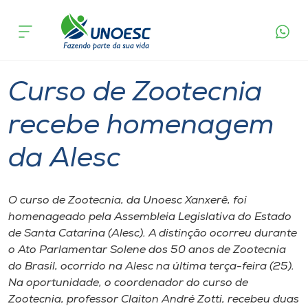
Página
O que
Curso de Zootecnia recebe homenagem
inicial
acontece
da Alesc
Cursos
Graduação
Geral
Xanxerê
Onde estamos
Curso de Zootecnia
Pesquisa
recebe homenagem
da Alesc
Atendimento ao Estudante
Portal de Ensino
O curso de Zootecnia, da Unoesc Xanxerê, foi
homenageado pela Assembleia Legislativa do Estado
de Santa Catarina (Alesc). A distinção ocorreu durante
A
o Ato Parlamentar Solene dos 50 anos de Zootecnia
Unoesc
do Brasil, ocorrido na Alesc na última terça-feira (25).
Na oportunidade, o coordenador do curso de
Internacionalização
Zootecnia, professor Claiton André Zotti, recebeu duas