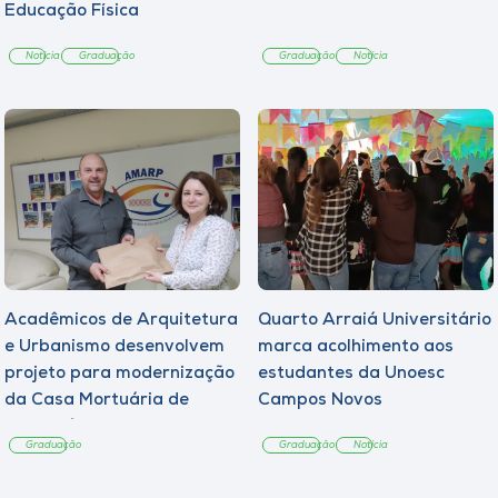
Educação Física
Notícia
Graduação
Graduação
Notícia
Acadêmicos de Arquitetura
Quarto Arraiá Universitário
e Urbanismo desenvolvem
marca acolhimento aos
projeto para modernização
estudantes da Unoesc
da Casa Mortuária de
Campos Novos
Tangará
Graduação
Graduação
Notícia