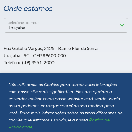
Onde estamos
Selecione o campus
Rua Getúlio Vargas, 2125 - Bairro Flor da Serra
Joaçaba - SC - CEP 89600-000
Telefone (49) 3551-2000
Siga a Unoesc
Nós utilizamos os Cookies para tornar suas interações
com nosso site mais significativa. Eles nos ajudam a
entender melhor como nosso website está sendo usado,
assim podemos entregar conteúdo sob medida para
você. Para mais informações sobre os tipos diferentes de
cookies que estamos usando, leia nossa
Política de
Privacidade
.