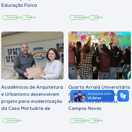
Educação Física
Graduação
Notícia
Graduação
Notícia
Acadêmicos de Arquitetura
Quarto Arraiá Universitário
e Urbanismo desenvolvem
marca acolhimento aos
projeto para modernização
estudantes da Unoesc
da Casa Mortuária de
Campos Novos
Tangará
Graduação
Graduação
Notícia