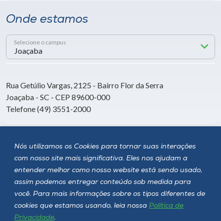
Onde estamos
Selecione o campus
Rua Getúlio Vargas, 2125 - Bairro Flor da Serra
Joaçaba - SC - CEP 89600-000
Telefone (49) 3551-2000
Siga a Unoesc
Nós utilizamos os Cookies para tornar suas interações
com nosso site mais significativa. Eles nos ajudam a
entender melhor como nosso website está sendo usado,
assim podemos entregar conteúdo sob medida para
você. Para mais informações sobre os tipos diferentes de
cookies que estamos usando, leia nossa
Política de
Privacidade
.