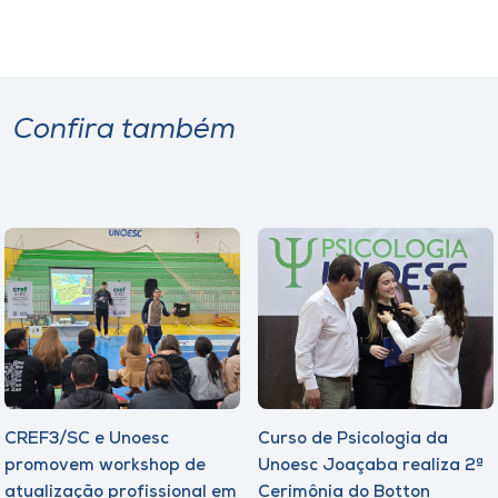
Museu
Unoesc
Store
Confira também
Selecione
o idioma
A+
A-
CREF3/SC e Unoesc
Curso de Psicologia da
promovem workshop de
Unoesc Joaçaba realiza 2ª
atualização profissional em
Cerimônia do Botton