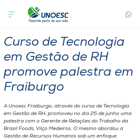
Página
O que
Curso de Tecnologia em Gestão de RH
inicial
acontece
promove palestra em Fraiburgo
Cursos
Graduação
Videira
Onde estamos
Curso de Tecnologia
Pesquisa
em Gestão de RH
promove palestra em
Atendimento ao Estudante
Fraiburgo
Portal de Ensino
A Unoesc Fraiburgo, através do curso de Tecnologia
A
em Gestão de RH, promoveu no dia 25 de junho uma
Unoesc
palestra com o Gerente de Relações do Trabalho da
Brasil Foods, Vilço Medeiros. O mesmo abordou a
Internacionalização
Gestão de Recursos Humanos sob um enfoque