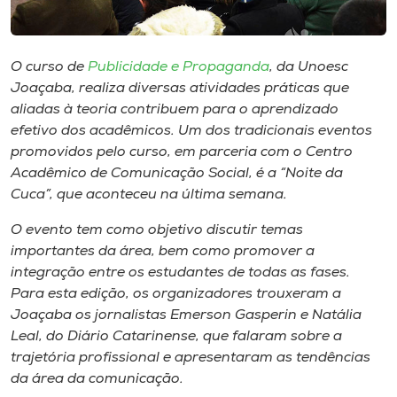
Museu
Unoesc
O curso de
Publicidade e Propaganda
, da Unoesc
Store
Joaçaba, realiza diversas atividades práticas que
aliadas à teoria contribuem para o aprendizado
efetivo dos acadêmicos. Um dos tradicionais eventos
promovidos pelo curso, em parceria com o Centro
Selecione
Acadêmico de Comunicação Social, é a “Noite da
o idioma
Cuca”, que aconteceu na última semana.
O evento tem como objetivo discutir temas
importantes da área, bem como promover a
A+
integração entre os estudantes de todas as fases.
A-
Para esta edição, os organizadores trouxeram a
Joaçaba os jornalistas Emerson Gasperin e Natália
Leal, do Diário Catarinense, que falaram sobre a
trajetória profissional e apresentaram as tendências
da área da comunicação.