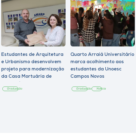
Estudantes de Arquitetura
Quarto Arraiá Universitário
e Urbanismo desenvolvem
marca acolhimento aos
projeto para modernização
estudantes da Unoesc
da Casa Mortuária de
Campos Novos
Tangará
Graduação
Graduação
Notícia