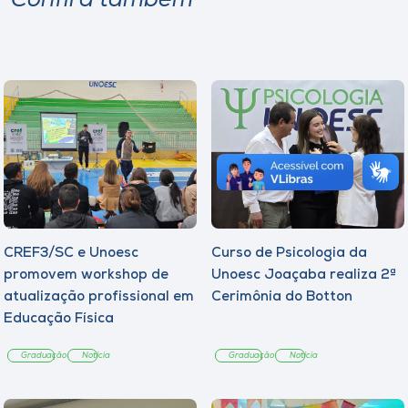
Confira também
CREF3/SC e Unoesc
Curso de Psicologia da
promovem workshop de
Unoesc Joaçaba realiza 2ª
atualização profissional em
Cerimônia do Botton
Educação Física
Graduação
Notícia
Graduação
Notícia