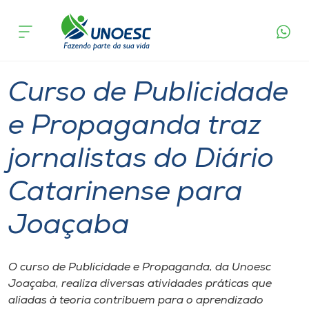
Página
O que
Curso de Publicidade e Propaganda traz
inicial
acontece
jornalistas do Diário Catarinense para Joaçaba
Cursos
Graduação
Notícia de evento
Joaçaba
Onde estamos
Curso de Publicidade
Pesquisa
e Propaganda traz
jornalistas do Diário
Atendimento ao Estudante
Catarinense para
Portal de Ensino
Joaçaba
A
Unoesc
O curso de Publicidade e Propaganda, da Unoesc
Joaçaba, realiza diversas atividades práticas que
Internacionalização
aliadas à teoria contribuem para o aprendizado