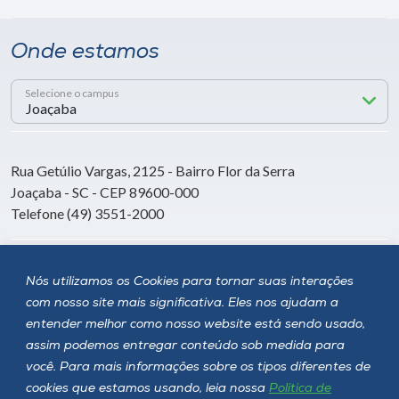
Onde estamos
Selecione o campus
Rua Getúlio Vargas, 2125 - Bairro Flor da Serra
Joaçaba - SC - CEP 89600-000
Telefone (49) 3551-2000
Siga a Unoesc
Nós utilizamos os Cookies para tornar suas interações
com nosso site mais significativa. Eles nos ajudam a
entender melhor como nosso website está sendo usado,
assim podemos entregar conteúdo sob medida para
você. Para mais informações sobre os tipos diferentes de
cookies que estamos usando, leia nossa
Política de