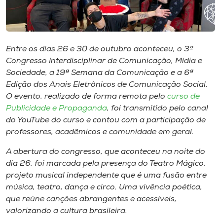
Museu
Unoesc
Store
Entre os dias 26 e 30 de outubro aconteceu, o 3º
Congresso Interdisciplinar de Comunicação, Mídia e
Sociedade, a 19ª Semana da Comunicação e a 6ª
Edição dos Anais Eletrônicos de Comunicação Social.
Selecione
O evento, realizado de forma remota pelo
curso de
o idioma
Publicidade e Propaganda
, foi transmitido pelo canal
do YouTube do curso e contou com a participação de
professores, acadêmicos e comunidade em geral.
A+
A abertura do congresso, que aconteceu na noite do
A-
dia 26, foi marcada pela presença do Teatro Mágico,
projeto musical independente que é uma fusão entre
música, teatro, dança e circo. Uma vivência poética,
que reúne canções abrangentes e acessíveis,
valorizando a cultura brasileira.