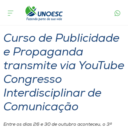
Página
O que
Curso de Publicidade e Propaganda transmite
inicial
acontece
via YouTube Congresso Interdisciplinar de
Cursos
Comunicação
Graduação
Notícia de evento
Joaçaba
Onde estamos
Curso de Publicidade
Pesquisa
e Propaganda
transmite via YouTube
Atendimento ao Estudante
Congresso
Portal de Ensino
Interdisciplinar de
A
Comunicação
Unoesc
Internacionalização
Entre os dias 26 e 30 de outubro aconteceu, o 3º