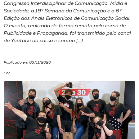
Congresso Interdisciplinar de Comunicação, Mídia e
Sociedade, a 19ª Semana da Comunicação e a 6ª
I.nova
Edição dos Anais Eletrônicos de Comunicação Social.
O evento, realizado de forma remota pelo curso de
Diplomados
Publicidade e Propaganda, foi transmitido pelo canal
do YouTube do curso e contou […]
Cultura
Publicado em 03/11/2020
CPA
Por
Biblioteca
Editora
Rádio