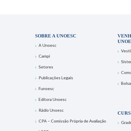
SOBRE A UNOESC
VENH
UNOE
A Unoesc
Vesti
Campi
Sist
Setores
Como
Publicações Legais
Bolsa
Funoesc
Editora Unoesc
Rádio Unoesc
CURS
CPA – Comissão Própria de Avaliação
Grad