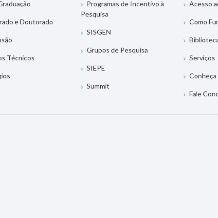
Graduação
Programas de Incentivo à
Acesso a
Pesquisa
rado e Doutorado
Como Fu
SISGEN
nsão
Bibliotec
Grupos de Pesquisa
os Técnicos
Serviços
SIEPE
gios
Conheça 
Summit
Fale Con