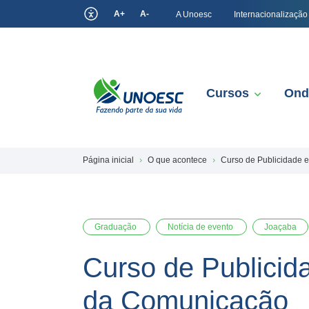
A+
A-
A Unoesc
Internacionalização
Cursos
Ond
Página inicial
O que acontece
Curso de Publicidade
Graduação
Notícia de evento
Joaçaba
Curso de Publici
da Comunicação