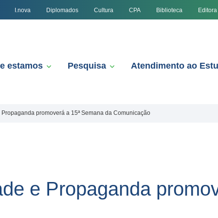
I.nova
Diplomados
Cultura
CPA
Biblioteca
Editora
e estamos
Pesquisa
Atendimento ao Est
 e Propaganda promoverá a 15ª Semana da Comunicação
dade e Propaganda promo