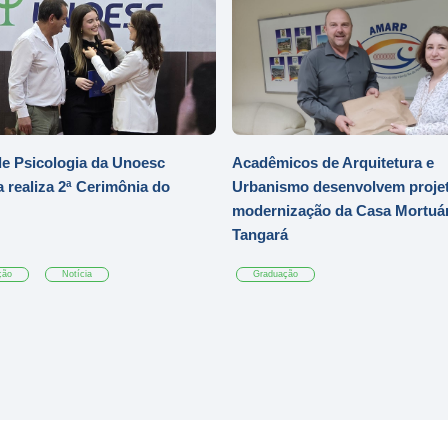
e Psicologia da Unoesc
Acadêmicos de Arquitetura e
 realiza 2ª Cerimônia do
Urbanismo desenvolvem projet
modernização da Casa Mortuár
Tangará
ção
Notícia
Graduação