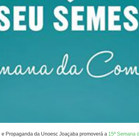
ade e Propaganda da Unoesc Joaçaba promoverá a
15ª Semana 