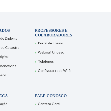
ADOS
PROFESSORES E
COLABORADORES
 de Diploma
Portal de Ensino
 seu Cadastro
Webmail Unoesc
igital
Telefones
 Benefícios
Configurar rede Wi-fi
osco
TECA
FALE CONOSCO
tação
Contato Geral