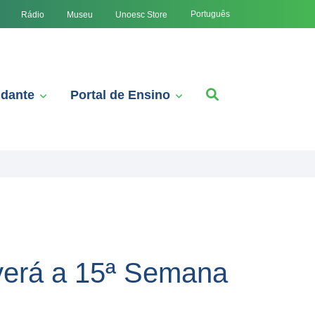
Português
Rádio
Museu
Unoesc Store
udante
Portal de Ensino
verá a 15ª Semana