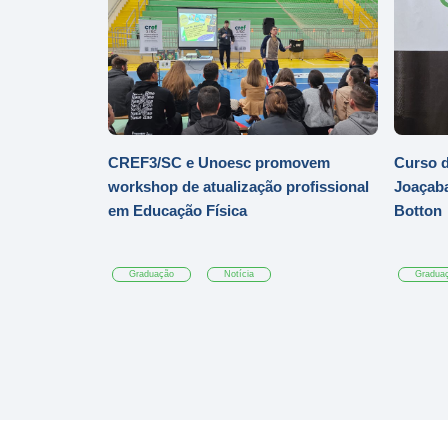
CREF3/SC e Unoesc promovem
Curso d
workshop de atualização profissional
Joaçaba
em Educação Física
Botton
Graduação
Notícia
Gradua