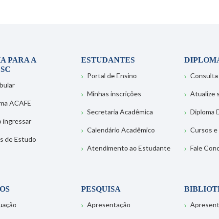
A PARA A
ESTUDANTES
DIPLOM
SC
Portal de Ensino
Consulta
bular
Minhas inscrições
Atualize
ema ACAFE
Secretaria Acadêmica
Diploma D
 ingressar
Calendário Acadêmico
Cursos e
s de Estudo
Atendimento ao Estudante
Fale Con
OS
PESQUISA
BIBLIO
uação
Apresentação
Apresen