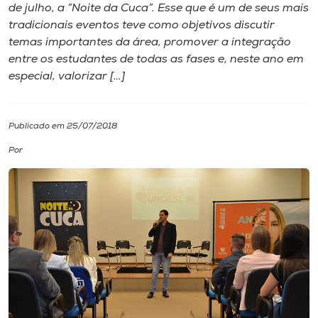
de julho, a “Noite da Cuca”. Esse que é um de seus mais
tradicionais eventos teve como objetivos discutir
I.nova
temas importantes da área, promover a integração
entre os estudantes de todas as fases e, neste ano em
Diplomados
especial, valorizar […]
Cultura
Publicado em 25/07/2018
Por
CPA
Biblioteca
Editora
Rádio