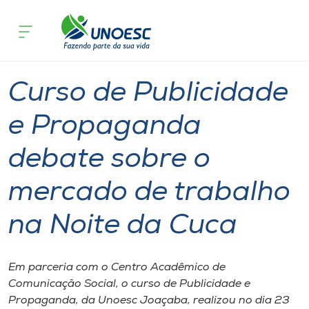
Página
O que
Curso de Publicidade e Propaganda debate s
inicial
acontece
trabalho na Noite da Cuca
Cursos
Graduação
Notícia de evento
Joaçaba
Onde estamos
Curso de Publicidade
Pesquisa
e Propaganda
debate sobre o
Atendimento ao Estudante
mercado de trabalho
Portal de Ensino
na Noite da Cuca
A
Unoesc
Em parceria com o Centro Acadêmico de
Comunicação Social, o curso de Publicidade e
Internacionalização
Propaganda, da Unoesc Joaçaba, realizou no dia 23