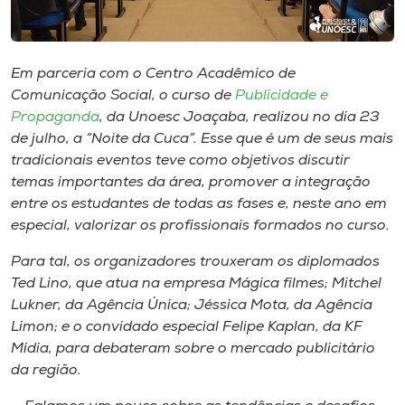
Museu
Unoesc
Em parceria com o Centro Acadêmico de
Store
Comunicação Social, o curso de
Publicidade e
Propaganda
, da Unoesc Joaçaba, realizou no dia 23
de julho, a “Noite da Cuca”. Esse que é um de seus mais
tradicionais eventos teve como objetivos discutir
Selecione
temas importantes da área, promover a integração
o idioma
entre os estudantes de todas as fases e, neste ano em
especial, valorizar os profissionais formados no curso.
Para tal, os organizadores trouxeram os diplomados
A+
Ted Lino, que atua na empresa Mágica filmes; Mitchel
A-
Lukner, da Agência Única; Jéssica Mota, da Agência
Limon; e o convidado especial Felipe Kaplan, da KF
Mídia, para debateram sobre o mercado publicitário
da região.