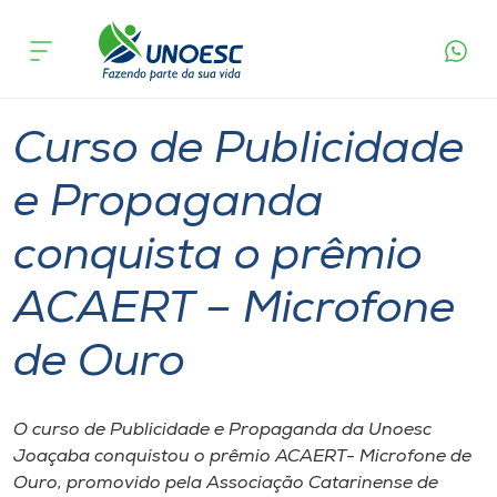
Página
O que
Curso de Publicidade e Propaganda conquista o
inicial
acontece
prêmio ACAERT – Microfone de Ouro
Cursos
Graduação
Notícia de evento
Joaçaba
Onde estamos
Curso de Publicidade
Pesquisa
e Propaganda
conquista o prêmio
Atendimento ao Estudante
ACAERT – Microfone
Portal de Ensino
de Ouro
A
Unoesc
O curso de Publicidade e Propaganda da Unoesc
Joaçaba conquistou o prêmio ACAERT- Microfone de
Internacionalização
Ouro, promovido pela Associação Catarinense de