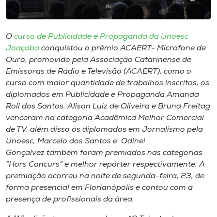
Museu
Unoesc
O
curso de Publicidade e Propaganda da Unoesc
Store
Joaçaba
conquistou o prêmio ACAERT- Microfone de
Ouro, promovido pela Associação Catarinense de
Emissoras de Rádio e Televisão (ACAERT), como o
curso com maior quantidade de trabalhos inscritos, os
Selecione
diplomados em Publicidade e Propaganda Amanda
o idioma
Roll dos Santos, Alison Luiz de Oliveira e Bruna Freitag
venceram na categoria Acadêmica Melhor Comercial
de TV, além disso os diplomados em Jornalismo pela
Unoesc, Marcelo dos Santos e Odinei
A+
Gonçalvez também foram premiados nas categorias
A-
“Hors Concurs” e melhor repórter respectivamente. A
premiação ocorreu na noite de segunda-feira, 23, de
forma presencial em Florianópolis e contou com a
presença de profissionais da área.