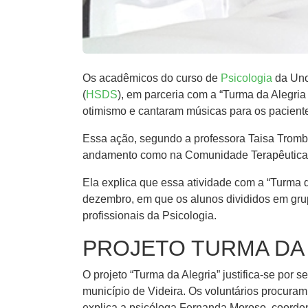
Os acadêmicos do curso de
Psicologia
da Unoe
(
HSDS
), em ​parceria com a “Turma da Alegri
otimismo e cantaram músicas para os pacientes,
Essa ação, segundo a professora Taisa Trombe
andamento como na Comunidade Terapêutica Sã
Ela explica que essa atividade com a “Turma 
dezembro, e​m que​ os alunos divididos em grup
profissionais da Psicologia.
PROJETO TURMA DA
O projeto “Turma da Alegria” justifica-se por
município de Videira. Os voluntários procuram 
explica a psicóloga Fernanda Moroso, coorde