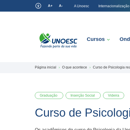
A+
A-
A Unoesc
Internacionalização
Cursos
Ond
Página inicial
O que acontece
Curso de Psicologia rea
Graduação
Inserção Social
Videira
Curso de Psicologi
Os acadêmicos do curso de Psicologia da Unoe