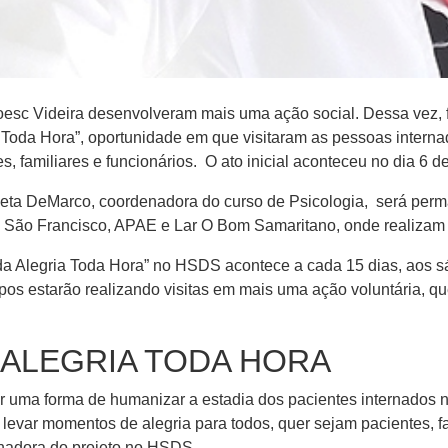
sc Videira desenvolveram​ mais uma ação social​. Dessa vez, f
a​ Toda Hora”, oportunidade em que visitaram ​as ​pessoas ​int
 familiares e funcionários. O ato inicial aconteceu no​ dia 6 d
ta DeMarco, coordenadora do curso de Psicologia, ​ será perm
o Francisco, APAE e Lar ​O​ Bom Samaritano, onde realizam at
da Alegria Toda Hora” no HSDS acontece ​a​ cada 15 dias, aos s
os estarão realizando visitas em mais uma ação ​voluntária, ​q
 ALEGRIA TODA HORA
 ser uma forma de humanizar a estadia dos pacientes internados 
levar momentos de alegria para todos, quer sejam pacientes, fam
nadora do projeto no HSDS.