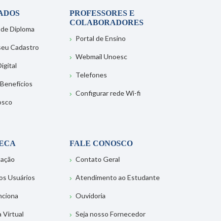
ADOS
PROFESSORES E
COLABORADORES
 de Diploma
Portal de Ensino
 seu Cadastro
Webmail Unoesc
igital
Telefones
 Benefícios
Configurar rede Wi-fi
osco
TECA
FALE CONOSCO
tação
Contato Geral
os Usuários
Atendimento ao Estudante
nciona
Ouvidoria
a Virtual
Seja nosso Fornecedor