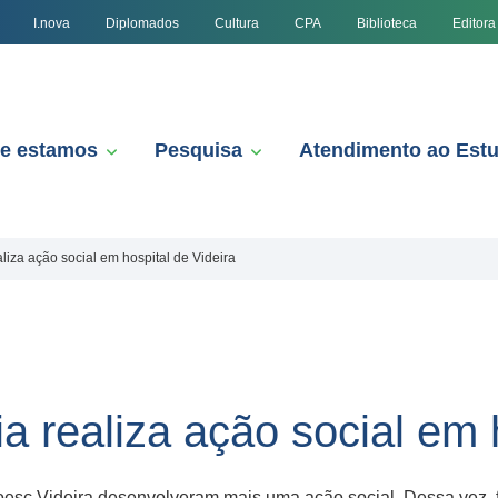
I.nova
Diplomados
Cultura
CPA
Biblioteca
Editora
e estamos
Pesquisa
Atendimento ao Est
liza ação social em hospital de Videira
a realiza ação social em 
sc Videira desenvolveram​ mais uma ação social​. Dessa vez, f