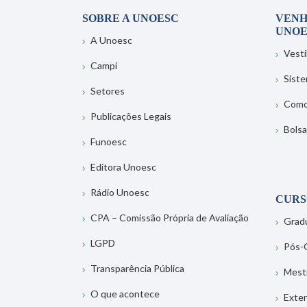
SOBRE A UNOESC
VENH
UNOE
A Unoesc
Vesti
Campi
Sist
Setores
Como
Publicações Legais
Bolsa
Funoesc
Editora Unoesc
Rádio Unoesc
CURS
CPA – Comissão Própria de Avaliação
Grad
LGPD
Pós-
Transparência Pública
Mest
O que acontece
Exte