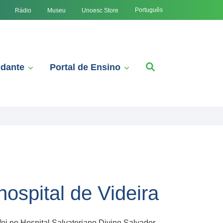
Português
Rádio
Museu
Unoesc Store
udante
Portal de Ensino
hospital de Videira
oi no Hospital Salvatoriano Divino Salvador