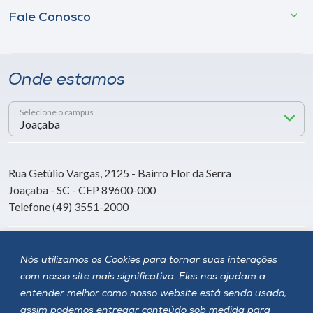
Fale Conosco
Onde estamos
Selecione o campus
Rua Getúlio Vargas, 2125 - Bairro Flor da Serra
Joaçaba - SC - CEP 89600-000
Telefone (49) 3551-2000
Siga a Unoesc
Nós utilizamos os Cookies para tornar suas interações
com nosso site mais significativa. Eles nos ajudam a
entender melhor como nosso website está sendo usado,
assim podemos entregar conteúdo sob medida para