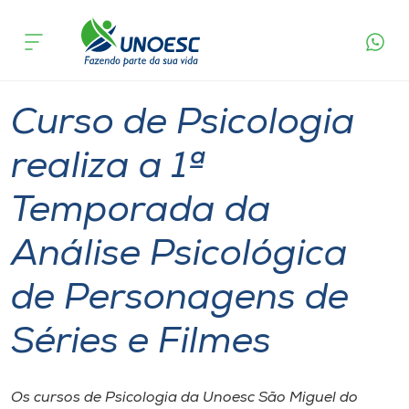
Página
O que
Curso de Psicologia realiza a 1ª Temporada da
inicial
acontece
Análise Psicológica de Personagens de Séries e
Cursos
Filmes
Graduação
São Miguel do Oeste
Pinhalzinho
Onde estamos
Curso de Psicologia
Pesquisa
realiza a 1ª
Temporada da
Atendimento ao Estudante
Análise Psicológica
Portal de Ensino
de Personagens de
A
Séries e Filmes
Unoesc
Internacionalização
Os cursos de Psicologia da Unoesc São Miguel do