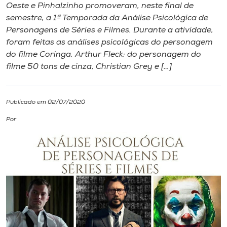
Oeste e Pinhalzinho promoveram, neste final de
semestre, a 1ª Temporada da Análise Psicológica de
I.nova
Personagens de Séries e Filmes. Durante a atividade,
foram feitas as análises psicológicas do personagem
Diplomados
do filme Coringa, Arthur Fleck; do personagem do
filme 50 tons de cinza, Christian Grey e […]
Cultura
Publicado em 02/07/2020
CPA
Por
Biblioteca
Editora
Rádio