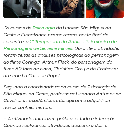
Museu
Unoesc
Store
Os cursos de
Psicologia
da Unoesc São Miguel do
Oeste e Pinhalzinho promoveram, neste final de
semestre, a
1ª Temporada da Análise Psicológica de
Personagens de Séries e Filmes
. Durante a atividade,
Selecione
foram feitas as análises psicológicas do personagem
o idioma
do filme Coringa, Arthur Fleck; do personagem do
filme 50 tons de cinza, Christian Grey e do Professor
da série La Casa de Papel.
A+
Segundo a coordenadora do curso de Psicologia de
A-
São Miguel do Oeste, professora Lisandra Antunes de
Oliveira, os acadêmicos interagiram e adquiriram
novos conhecimentos.
— A atividade uniu lazer, prática, estudo e interação.
Quando realizamos atividades descontraídas, o