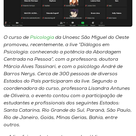
Museu
Unoesc
Store
O curso de
Psicologia
da Unoesc São Miguel do Oeste
promoveu, recentemente, a
live
“Diálogos em
Psicologia: conhecendo a potência da Abordagem
Selecione
Centrada na Pessoa”, com a professora, doutora
o idioma
Márcia Alves Tassinari, e com o psicólogo André de
Barros Nerys. Cerca de 300 pessoas de diversos
Estados do País participaram da
live
. Segundo a
coordenadora do curso, professora Lisandra Antunes
A+
de Oliveira, o evento contou com a participação de
A-
estudantes e profissionais dos seguintes Estados:
Santa Catarina, Rio Grande do Sul, Paraná, São Paulo,
Rio de Janeiro, Goiás, Minas Gerias, Bahia, entre
outros.