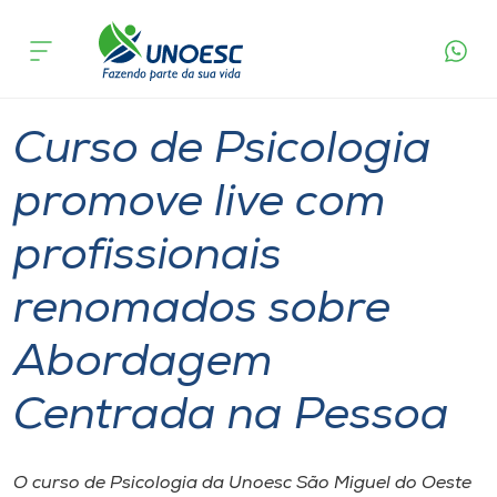
Página
O que
Curso de Psicologia promove live com
inicial
acontece
profissionais renomados sobre Abordagem
Cursos
Centrada na Pessoa
Graduação
São Miguel do Oeste
Onde estamos
Curso de Psicologia
Pesquisa
promove live com
profissionais
Atendimento ao Estudante
renomados sobre
Portal de Ensino
Abordagem
A
Centrada na Pessoa
Unoesc
Internacionalização
O curso de Psicologia da Unoesc São Miguel do Oeste