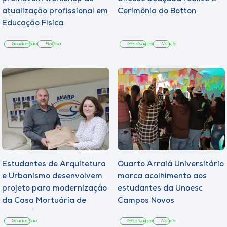
atualização profissional em
Cerimônia do Botton
Educação Física
Graduação
Notícia
Graduação
Notícia
Estudantes de Arquitetura
Quarto Arraiá Universitário
e Urbanismo desenvolvem
marca acolhimento aos
projeto para modernização
estudantes da Unoesc
da Casa Mortuária de
Campos Novos
Tangará
Graduação
Graduação
Notícia