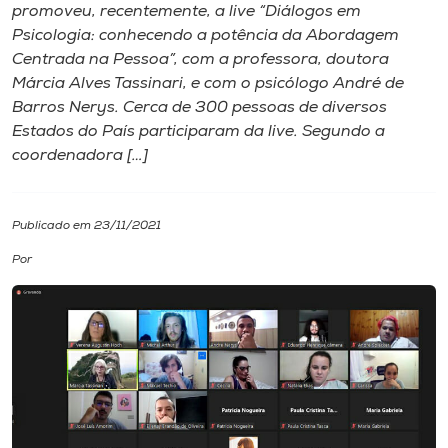
promoveu, recentemente, a live “Diálogos em
Psicologia: conhecendo a potência da Abordagem
I.nova
Centrada na Pessoa”, com a professora, doutora
Márcia Alves Tassinari, e com o psicólogo André de
Diplomados
Barros Nerys. Cerca de 300 pessoas de diversos
Estados do País participaram da live. Segundo a
coordenadora […]
Cultura
CPA
Publicado em 23/11/2021
Por
Biblioteca
Editora
Rádio