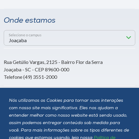
Onde estamos
Selecione o campus
Rua Getúlio Vargas, 2125 - Bairro Flor da Serra
Joaçaba - SC - CEP 89600-000
Telefone (49) 3551-2000
Siga a Unoesc
Nós utilizamos os Cookies para tornar suas interações
com nosso site mais significativa. Eles nos ajudam a
entender melhor como nosso website está sendo usado,
assim podemos entregar conteúdo sob medida para
você. Para mais informações sobre os tipos diferentes de
cookies que estamos usando, leia nossa
Política de