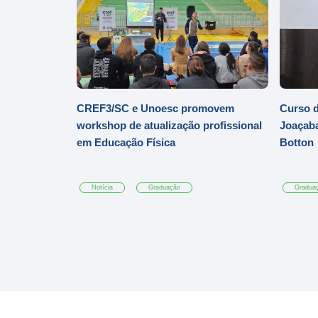
CREF3/SC e Unoesc promovem
Curso d
workshop de atualização profissional
Joaçaba
em Educação Física
Botton
Notícia
Graduação
Gradua