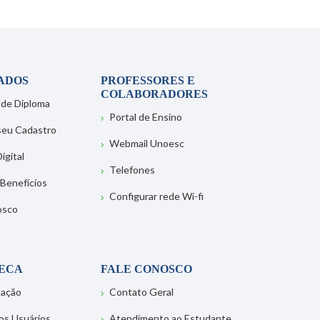
ADOS
PROFESSORES E
COLABORADORES
 de Diploma
Portal de Ensino
 seu Cadastro
Webmail Unoesc
igital
Telefones
 Benefícios
Configurar rede Wi-fi
osco
TECA
FALE CONOSCO
tação
Contato Geral
os Usuários
Atendimento ao Estudante