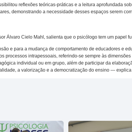
sibilitou reflexões teóricas-práticas e a leitura aprofundada s
lares, demonstrando a necessidade desses espaços serem compa
sor Álvaro Cielo Mahl, salienta que o psicólogo tem um papel f
ensão e para a mudança de comportamento de educadores e ed
s processos intrapessoais, referindo-se sempre às dimensões po
gógica individual ou em grupo, além de participar da elaboraçã
alidade, a valorização e a democratização do ensino — explica