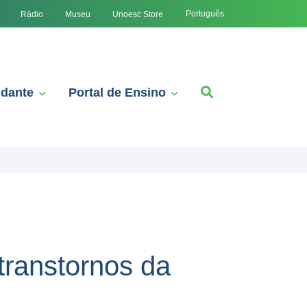
Português
Rádio
Museu
Unoesc Store
udante
Portal de Ensino
transtornos da