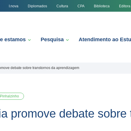
I.nova
Diplomados
Cultura
CPA
Biblioteca
Editora
e estamos
Pesquisa
Atendimento ao Est
romove debate sobre transtornos da aprendizagem
Pinhalzinho
ia promove debate sobre 