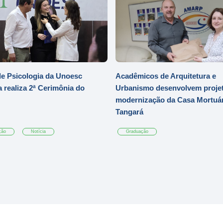
e Psicologia da Unoesc
Acadêmicos de Arquitetura e
 realiza 2ª Cerimônia do
Urbanismo desenvolvem projet
modernização da Casa Mortuár
Tangará
ção
Notícia
Graduação