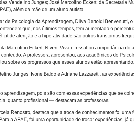
scolas Vendelino Junges; José Marcolino Eckert; da Secretaria 
PAE), além da mãe de um aluno autista.
r de Psicologia da Aprendizagem, Dilva Bertoldi Benvenutti, o
s entendem que, nos últimos tempos, tem aumentado o percentual
éficit de atenção e a hiperatividade são outros transtornos frequ
a Marcolino Eckert, Niveni Vivan, ressaltou a importância do a
o conteúdo. A professora apresentou, aos acadêmicos de Psico
alou sobre os progressos que esses alunos estão apresentando
ino Junges, Ivone Baldo e Adriane Lazzaretti, as experiências
o aprendizagem, pois são com essas experiências que se colh
cial quanto profissional — destacam as professoras.
cela Renostro, destaca que a troca de conhecimentos foi uma
 Para a APAE, foi uma oportunidade de trocar experiências, já qu