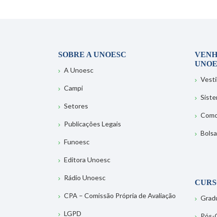
SOBRE A UNOESC
VENH
UNOE
A Unoesc
Vesti
Campi
Sist
Setores
Como
Publicações Legais
Bolsa
Funoesc
Editora Unoesc
Rádio Unoesc
CURS
CPA – Comissão Própria de Avaliação
Grad
LGPD
Pós-