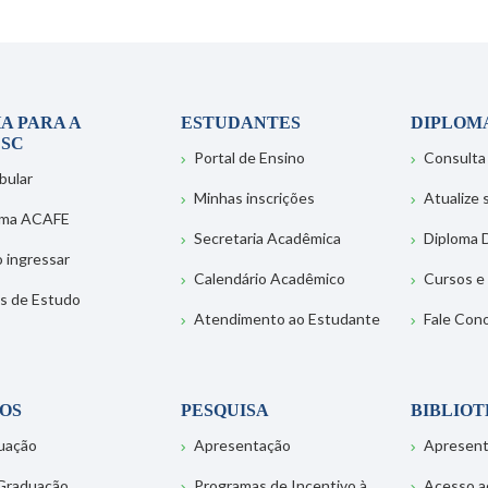
A PARA A
ESTUDANTES
DIPLOM
SC
Portal de Ensino
Consulta
bular
Minhas inscrições
Atualize
ema ACAFE
Secretaria Acadêmica
Diploma D
 ingressar
Calendário Acadêmico
Cursos e
s de Estudo
Atendimento ao Estudante
Fale Con
OS
PESQUISA
BIBLIO
uação
Apresentação
Apresen
Graduação
Programas de Incentivo à
Acesso a