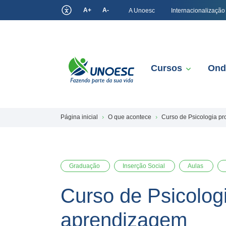
A+
A-
A Unoesc
Internacionalização
Cursos
Ond
Página inicial
O que acontece
Curso de Psicologia p
Graduação
Inserção Social
Aulas
Curso de Psicolog
aprendizagem