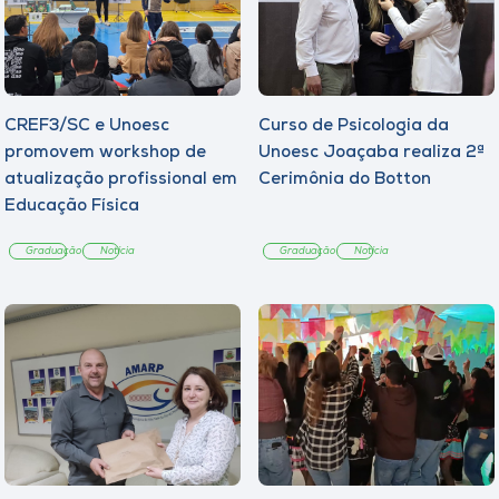
CREF3/SC e Unoesc
Curso de Psicologia da
promovem workshop de
Unoesc Joaçaba realiza 2ª
atualização profissional em
Cerimônia do Botton
Educação Física
Graduação
Notícia
Graduação
Notícia