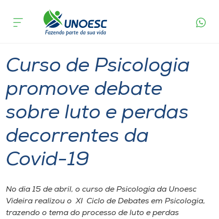
Página
O que
Curso de Psicologia promove debate sobre luto
inicial
acontece
e perdas decorrentes da Covid-19
Cursos
Graduação
Fórum
Videira
Onde estamos
Curso de Psicologia
Pesquisa
promove debate
sobre luto e perdas
Atendimento ao Estudante
decorrentes da
Portal de Ensino
Covid-19
A
Unoesc
No dia 15 de abril, o curso de Psicologia da Unoesc
Videira realizou o XI Ciclo de Debates em Psicologia,
Internacionalização
trazendo o tema do processo de luto e perdas