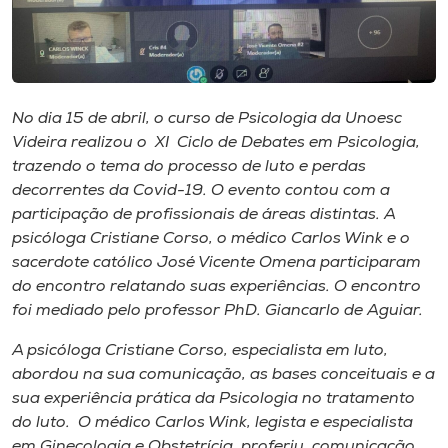
Museu
Unoesc
Store
No dia 15 de abril, o curso de Psicologia da Unoesc
Videira realizou o XI Ciclo de Debates em Psicologia,
trazendo o tema do processo de luto e perdas
decorrentes da Covid-19. O evento contou com a
Selecione
o idioma
participação de profissionais de áreas distintas. A
psicóloga Cristiane Corso, o médico Carlos Wink e o
sacerdote católico José Vicente Omena participaram
do encontro relatando suas experiências. O encontro
A+
foi mediado pelo professor PhD. Giancarlo de Aguiar.
A-
A psicóloga Cristiane Corso, especialista em luto,
abordou na sua comunicação, as bases conceituais e a
sua experiência prática da Psicologia no tratamento
do luto. O médico Carlos Wink, legista e especialista
em Ginecologia e Obstetrícia, proferiu comunicação