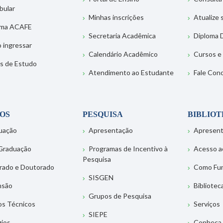
bular
Minhas inscrições
Atualize
ema ACAFE
Secretaria Acadêmica
Diploma D
 ingressar
Calendário Acadêmico
Cursos e
s de Estudo
Atendimento ao Estudante
Fale Con
OS
PESQUISA
BIBLIO
uação
Apresentação
Apresen
Graduação
Programas de Incentivo à
Acesso a
Pesquisa
rado e Doutorado
Como Fu
SISGEN
nsão
Bibliotec
Grupos de Pesquisa
os Técnicos
Serviços
SIEPE
gios
Conheça 