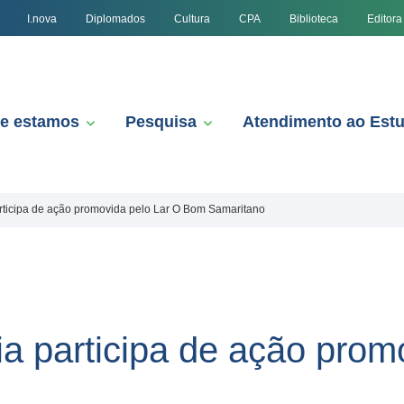
I.nova
Diplomados
Cultura
CPA
Biblioteca
Editora
e estamos
Pesquisa
Atendimento ao Est
rticipa de ação promovida pelo Lar ​O​ Bom Samaritano
a participa de ação promo