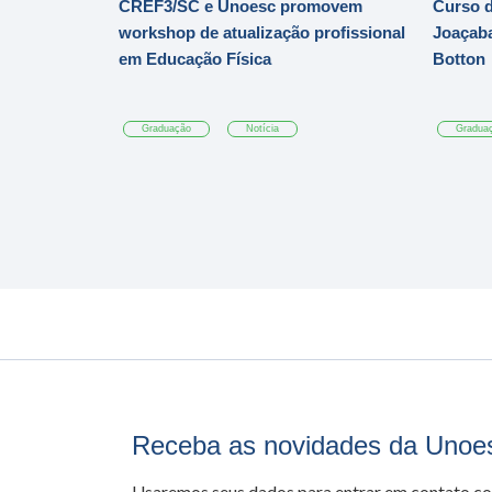
CREF3/SC e Unoesc promovem
Curso d
workshop de atualização profissional
Joaçaba
em Educação Física
Botton
Graduação
Notícia
Gradua
Receba as novidades da Unoe
Usaremos seus dados para entrar em contato c