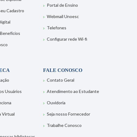
Portal de Ensino
 seu Cadastro
Webmail Unoesc
igital
Telefones
 Benefícios
Configurar rede Wi-fi
osco
TECA
FALE CONOSCO
tação
Contato Geral
os Usuários
Atendimento ao Estudante
nciona
Ouvidoria
a Virtual
Seja nosso Fornecedor
Trabalhe Conosco
nossas bibliotecas