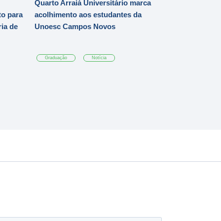
Quarto Arraiá Universitário marca
o para
acolhimento aos estudantes da
ia de
Unoesc Campos Novos
Graduação
Notícia