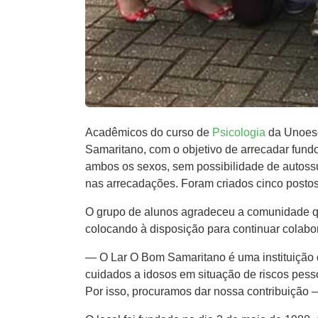
Acadêmicos do ​c​urso de
Psicologia
da Unoesc 
Samaritano, com o objetivo de arrecadar fun
ambos os sexos, sem possibilidade de auto​ssu
nas arrecadações. Foram criados cinco posto
O grupo de alunos agradeceu a comunidade qu
colocando ​à​ disposição para continuar colab
— O Lar O Bom Samaritano é uma instituição d
cuidados ​a​ idosos em situação de riscos pe
Por isso​,​ procuramos dar nossa contribuição