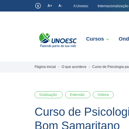
A+
A-
A Unoesc
Internacionalização
Cursos
Ond
Página inicial
O que acontece
Curso de Psicologia pa
Graduação
Extensão
Videira
Curso de Psicologi
Bom Samaritano