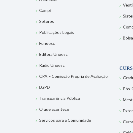
Vesti
Campi
Sist
Setores
Como
Publicações Legais
Bolsa
Funoesc
Editora Unoesc
Rádio Unoesc
CURS
CPA – Comissão Própria de Avaliação
Grad
LGPD
Pós-
Transparência Pública
Mest
O que acontece
Exte
Serviços para a Comunidade
Curs
Colé