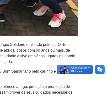
gio Solidário realizado pelo Lar ​O​ ​B​om
ue abriga idosos com 60 anos ou mais, de
estudante estive​ ​em vários lugares ajudando
esejada.
​ Bom Samaritano pelo carinho e parceria, se
e oferece abrigo, proteção e promoção de
possam prover os seus cuidados necessários.