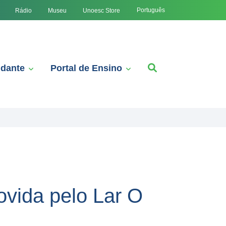
Português
Rádio
Museu
Unoesc Store
udante
Portal de Ensino
vida pelo Lar ​O​