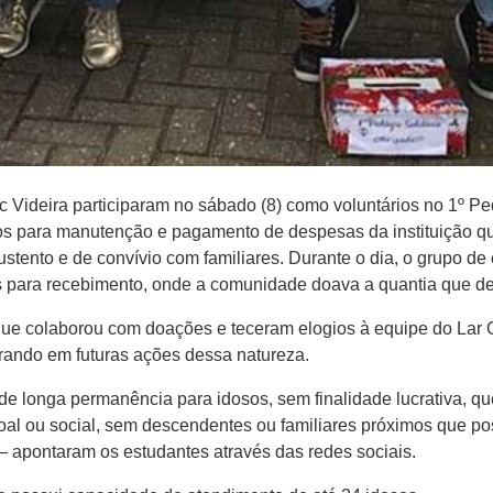
Videira participaram no sábado​ (8)​ como voluntários no 1º Pedá
dos para manutenção e pagamento de despesas da instituição q
stento e de convívio com familiares. Durante o dia, o grupo de 
s para recebimento, onde a comunidade doava a quantia que d
e colaborou com doações e teceram elogios à equipe do Lar ​O
orando em futuras ações dessa natureza.
e longa permanência para idosos, sem finalidade lucrativa, qu
ssoal ou social, sem descendentes ou familiares próximos que 
 — apontaram os estudantes através das redes sociais.