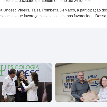
 e​ possui capacidade de atendimento de até 24 idosos.
 Unoesc Videira​,​ Taisa Trombetta DeMarco, ​a​ participação d
s sociais que favoreçam as classes menos favorecidas​. Dessa 