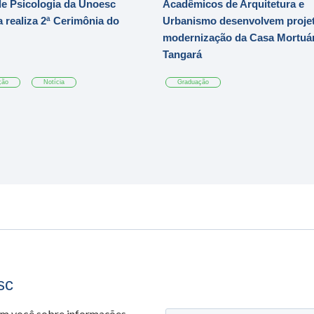
e Psicologia da Unoesc
Acadêmicos de Arquitetura e
 realiza 2ª Cerimônia do
Urbanismo desenvolvem projet
modernização da Casa Mortuár
Tangará
ção
Notícia
Graduação
sc
om você sobre informações