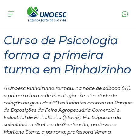
Página
O que
Curso de Psicologia forma a primeira turma
inicial
acontece
em Pinhalzinho
Cursos
Graduação
Pinhalzinho
Onde estamos
Curso de Psicologia
Pesquisa
forma a primeira
turma em Pinhalzinho
Atendimento ao Estudante
Portal de Ensino
A Unoesc Pinhalzinho formou, na noite de sábado (31),
a primeira turma de Psicologia. A solenidade de
colação de grau dos 20 estudantes ocorreu no Parque
A
de Exposições da Feira Agropecuária Comercial e
Unoesc
Industrial de Pinhalzinho (Efacip). Participaram da
solenidade a diretora de Graduação, professora
Internacionalização
Marilene Stertz, a patrona, professora Verena