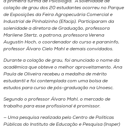
a primeira turma de Psicologia. A solenidade de
Museu
colação de grau dos 20 estudantes ocorreu no Parque
de Exposições da Feira Agropecuária Comercial e
Unoesc
Industrial de Pinhalzinho (Efacip). Participaram da
Store
solenidade a diretora de Graduação, professora
Marilene Stertz, a patrona, professora Verena
Augustin Hoch, o coordenador do curso e paraninfo,
professor Álvaro Cielo Mahl e demais convidados.
Selecione
o idioma
Durante a colação de grau, foi anunciado o nome da
acadêmica que obteve o melhor aproveitamento. Ana
Paula de Oliveira recebeu a medalha de mérito
estudantil e foi contemplada com uma bolsa de
A+
estudos para curso de pós-graduação na Unoesc.
A-
Segundo o professor Álvaro Mahl, o mercado de
trabalho para esse profissional é promissor.
— Uma pesquisa realizada pelo Centro de Políticas
Públicas do Instituto de Educação e Pesquisa (Insper)