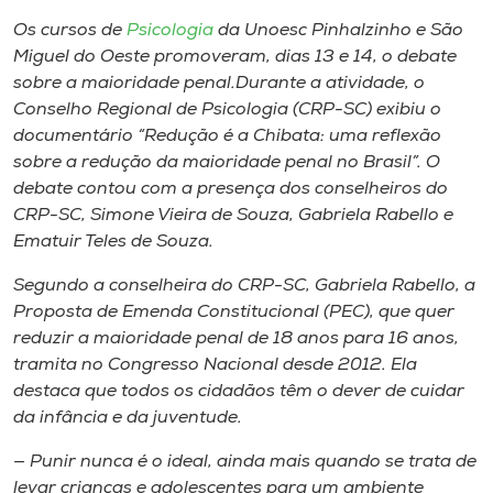
Museu
Os cursos de
Psicologia
da Unoesc Pinhalzinho e São
Miguel do Oeste promoveram, dias 13 e 14, o debate
Unoesc
sobre a maioridade penal.Durante a atividade, o
Store
Conselho Regional de Psicologia (CRP-SC) exibiu o
documentário “Redução é a Chibata: uma reflexão
sobre a redução da maioridade penal no Brasil”. O
debate contou com a presença dos conselheiros do
Selecione
CRP-SC, Simone Vieira de Souza, Gabriela Rabello e
o idioma
Ematuir Teles de Souza.
Segundo a conselheira do CRP-SC, Gabriela Rabello, a
Proposta de Emenda Constitucional (PEC), que quer
A+
reduzir a maioridade penal de 18 anos para 16 anos,
A-
tramita no Congresso Nacional desde 2012. Ela
destaca que todos os cidadãos têm o dever de cuidar
da infância e da juventude.
— Punir nunca é o ideal, ainda mais quando se trata de
levar crianças e adolescentes para um ambiente