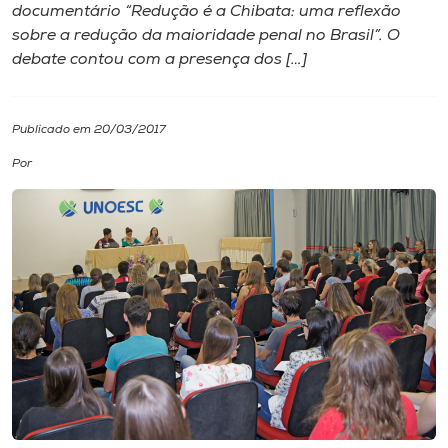
documentário “Redução é a Chibata: uma reflexão
sobre a redução da maioridade penal no Brasil”. O
I.nova
debate contou com a presença dos […]
Diplomados
Publicado em 20/03/2017
Cultura
Por
CPA
Biblioteca
Editora
Rádio