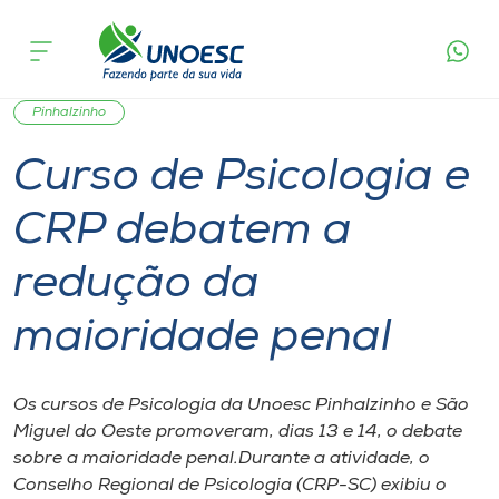
Página
O que
Curso de Psicologia e CRP debatem a
inicial
acontece
redução da maioridade penal
Cursos
Graduação
Notícia de evento
São Miguel do Oeste
Onde estamos
Pinhalzinho
Curso de Psicologia e
Pesquisa
CRP debatem a
Atendimento ao Estudante
redução da
Portal de Ensino
maioridade penal
A
Os cursos de Psicologia da Unoesc Pinhalzinho e São
Unoesc
Miguel do Oeste promoveram, dias 13 e 14, o debate
sobre a maioridade penal.Durante a atividade, o
Internacionalização
Conselho Regional de Psicologia (CRP-SC) exibiu o