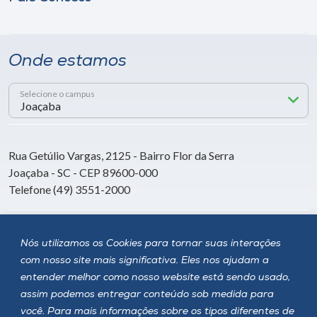
Onde estamos
Selecione o campus
Rua Getúlio Vargas, 2125 - Bairro Flor da Serra
Joaçaba - SC - CEP 89600-000
Telefone (49) 3551-2000
Siga a Unoesc
Nós utilizamos os Cookies para tornar suas interações
com nosso site mais significativa. Eles nos ajudam a
entender melhor como nosso website está sendo usado,
assim podemos entregar conteúdo sob medida para
você. Para mais informações sobre os tipos diferentes de