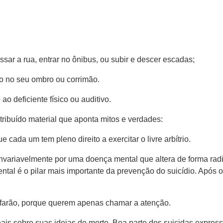
r a rua​, entrar no ônibus, ​ou ​subir e descer escadas​;​ ​
o no seu ombro ou corrimão.
o deficiente físico ou auditivo.
ribu​í​do material que aponta mitos e verdades​:
e cada um tem pleno direito a exercitar o livre arbítrio.
variavelmente por uma doença mental que altera de forma radic
mental é o pilar mais importante da prevenção do suicídio. Após 
arão, porque querem apenas chamar a atenção.
inais sobre suas ideias de morte. Boa parte dos suicidas expre