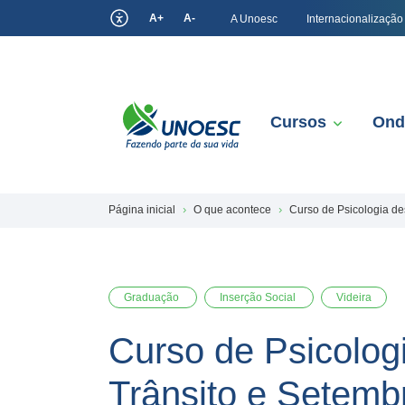
A+
A-
A Unoesc
Internacionalização
Cursos
Ond
Página inicial
O que acontece
Curso de Psicologia d
Graduação
Inserção Social
Videira
Curso de Psicolo
Trânsito e Setemb