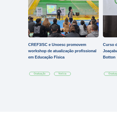
CREF3/SC e Unoesc promovem
Curso d
workshop de atualização profissional
Joaçaba
em Educação Física
Botton
Graduação
Notícia
Gradua