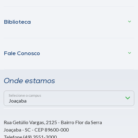
Biblioteca
Fale Conosco
Onde estamos
Selecione o campus
Rua Getúlio Vargas, 2125 - Bairro Flor da Serra
Joaçaba - SC - CEP 89600-000
Telefone (49) 3551-2000