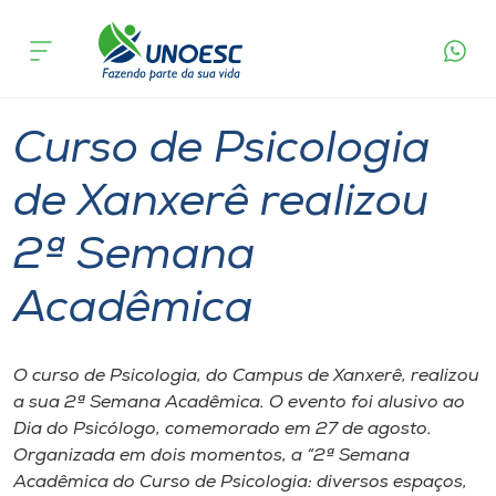
Página
O que
Curso de Psicologia de Xanxerê realizou 2ª
inicial
acontece
Semana Acadêmica
Cursos
Graduação
Xanxerê
Onde estamos
Curso de Psicologia
Pesquisa
de Xanxerê realizou
2ª Semana
Atendimento ao Estudante
Acadêmica
Portal de Ensino
O curso de Psicologia, do Campus de Xanxerê, realizou
A
a sua 2ª Semana Acadêmica. O evento foi alusivo ao
Unoesc
Dia do Psicólogo, comemorado em 27 de agosto.
Organizada em dois momentos, a “2ª Semana
Internacionalização
Acadêmica do Curso de Psicologia: diversos espaços,