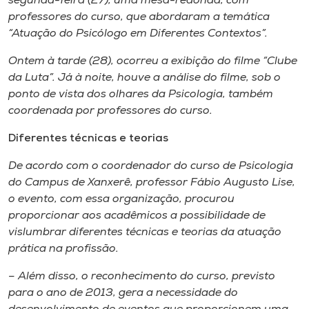
segunda-feira (27), uma mesa-redonda, com
Museu
professores do curso, que abordaram a temática
“Atuação do Psicólogo em Diferentes Contextos”.
Unoesc
Ontem à tarde (28), ocorreu a exibição do filme “Clube
Store
da Luta”. Já à noite, houve a análise do filme, sob o
ponto de vista dos olhares da Psicologia, também
coordenada por professores do curso.
Selecione
Diferentes técnicas e teorias
o idioma
De acordo com o coordenador do curso de Psicologia
do
Campus
de Xanxerê, professor Fábio Augusto Lise,
o evento, com essa organização, procurou
A+
proporcionar aos acadêmicos a possibilidade de
A-
vislumbrar diferentes técnicas e teorias da atuação
prática na profissão.
– Além disso, o reconhecimento do curso, previsto
para o ano de 2013, gera a necessidade do