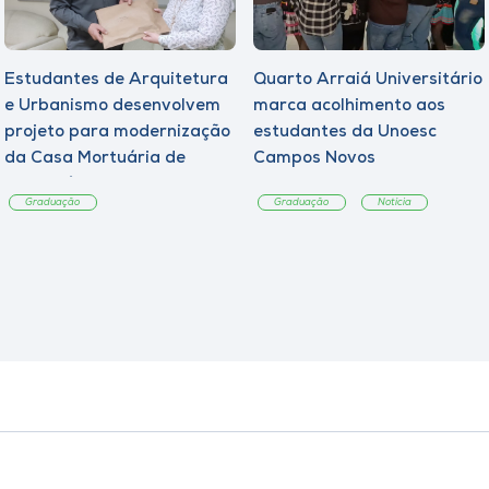
Estudantes de Arquitetura
Quarto Arraiá Universitário
e Urbanismo desenvolvem
marca acolhimento aos
projeto para modernização
estudantes da Unoesc
da Casa Mortuária de
Campos Novos
Tangará
Graduação
Graduação
Notícia