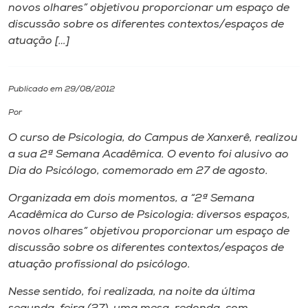
novos olhares” objetivou proporcionar um espaço de
discussão sobre os diferentes contextos/espaços de
I.nova
atuação […]
Diplomados
Publicado em 29/08/2012
Cultura
Por
O curso de Psicologia, do
Campus
de Xanxerê, realizou
CPA
a sua 2ª Semana Acadêmica. O evento foi alusivo ao
Dia do Psicólogo, comemorado em 27 de agosto.
Biblioteca
Organizada em dois momentos, a “2ª Semana
Acadêmica do Curso de Psicologia: diversos espaços,
novos olhares” objetivou proporcionar um espaço de
Editora
discussão sobre os diferentes contextos/espaços de
atuação profissional do psicólogo.
Rádio
Nesse sentido, foi realizada, na noite da última