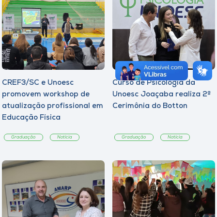
CREF3/SC e Unoesc
Curso de Psicologia da
promovem workshop de
Unoesc Joaçaba realiza 2ª
atualização profissional em
Cerimônia do Botton
Educação Física
Graduação
Notícia
Graduação
Notícia