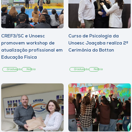
CREF3/SC e Unoesc
Curso de Psicologia da
promovem workshop de
Unoesc Joaçaba realiza 2ª
atualização profissional em
Cerimônia do Botton
Educação Física
Graduação
Notícia
Graduação
Notícia