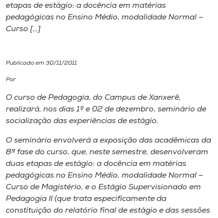
etapas de estágio: a docência em matérias
pedagógicas no Ensino Médio, modalidade Normal –
I.nova
Curso […]
Diplomados
Publicado em 30/11/2011
Cultura
Por
O curso de Pedagogia, do Campus de Xanxerê,
CPA
realizará, nos dias 1º e 02 de dezembro, seminário de
socialização das experiências de estágio.
Biblioteca
O seminário envolverá a exposição das acadêmicas da
8ª fase do curso, que, neste semestre, desenvolveram
duas etapas de estágio: a docência em matérias
Editora
pedagógicas no Ensino Médio, modalidade Normal –
Curso de Magistério, e o Estágio Supervisionado em
Rádio
Pedagogia II (que trata especificamente da
constituição do relatório final de estágio e das sessões