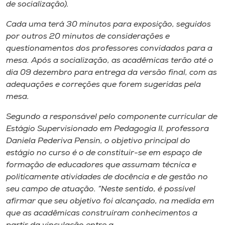
Museu
de socialização).
Cada uma terá 30 minutos para exposição, seguidos
Unoesc
por outros 20 minutos de considerações e
Store
questionamentos dos professores convidados para a
mesa. Após a socialização, as acadêmicas terão até o
dia 09 dezembro para entrega da versão final, com as
adequações e correções que forem sugeridas pela
Selecione
mesa.
o idioma
Segundo a responsável pelo componente curricular de
Estágio Supervisionado em Pedagogia II, professora
Daniela Pederiva Pensin, o objetivo principal do
A+
estágio no curso é o de constituir-se em espaço de
A-
formação de educadores que assumam técnica e
politicamente atividades de docência e de gestão no
seu campo de atuação. “Neste sentido, é possível
afirmar que seu objetivo foi alcançado, na medida em
que as acadêmicas construíram conhecimentos a