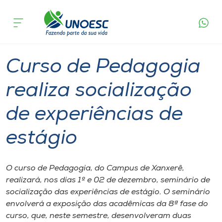
Página
O que
Curso de Pedagogia realiza socialização de
inicial
acontece
experiências de estágio
Cursos
Graduação
Xanxerê
Onde estamos
Curso de Pedagogia
Pesquisa
realiza socialização
de experiências de
Atendimento ao Estudante
estágio
Portal de Ensino
O curso de Pedagogia, do Campus de Xanxerê,
A
realizará, nos dias 1º e 02 de dezembro, seminário de
Unoesc
socialização das experiências de estágio. O seminário
envolverá a exposição das acadêmicas da 8ª fase do
Internacionalização
curso, que, neste semestre, desenvolveram duas