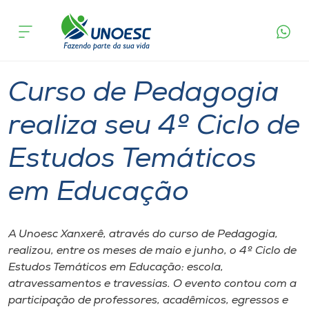
Página
O que
Curso de Pedagogia realiza seu 4º Ciclo de
inicial
acontece
Estudos Temáticos em Educação
Cursos
Graduação
Notícia de evento
Xanxerê
Onde estamos
Curso de Pedagogia
Pesquisa
realiza seu 4º Ciclo de
Estudos Temáticos
Atendimento ao Estudante
em Educação
Portal de Ensino
A Unoesc Xanxerê, através do curso de Pedagogia,
A
realizou, entre os meses de maio e junho, o 4º Ciclo de
Unoesc
Estudos Temáticos em Educação: escola,
atravessamentos e travessias. O evento contou com a
Internacionalização
participação de professores, acadêmicos, egressos e