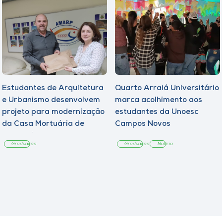
Estudantes de Arquitetura
Quarto Arraiá Universitário
e Urbanismo desenvolvem
marca acolhimento aos
projeto para modernização
estudantes da Unoesc
da Casa Mortuária de
Campos Novos
Tangará
Graduação
Graduação
Notícia