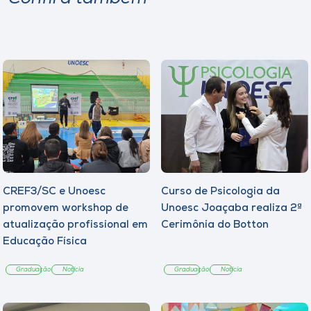
CREF3/SC e Unoesc
Curso de Psicologia da
promovem workshop de
Unoesc Joaçaba realiza 2ª
atualização profissional em
Cerimônia do Botton
Educação Física
Graduação
Notícia
Graduação
Notícia