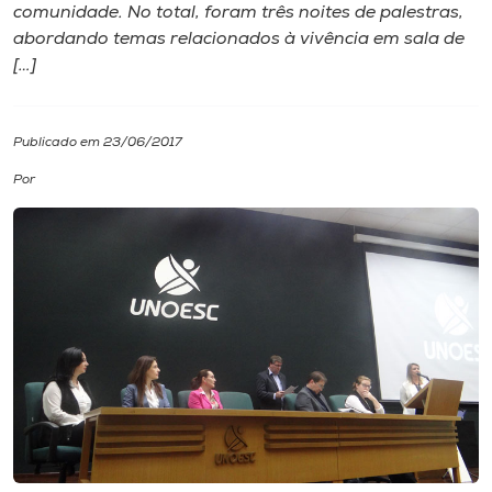
comunidade. No total, foram três noites de palestras,
abordando temas relacionados à vivência em sala de
I.nova
[…]
Diplomados
Publicado em 23/06/2017
Cultura
Por
CPA
Biblioteca
Editora
Rádio