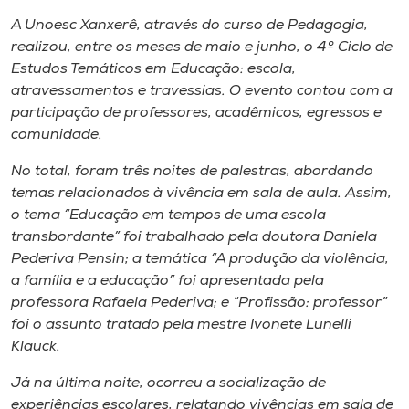
Museu
A Unoesc Xanxerê, através do curso de Pedagogia,
realizou, entre os meses de maio e junho, o 4º Ciclo de
Unoesc
Estudos Temáticos em Educação: escola,
Store
atravessamentos e travessias. O evento contou com a
participação de professores, acadêmicos, egressos e
comunidade.
No total, foram três noites de palestras, abordando
Selecione
o idioma
temas relacionados à vivência em sala de aula. Assim,
o tema “Educação em tempos de uma escola
transbordante” foi trabalhado pela doutora Daniela
Pederiva Pensin; a temática “A produção da violência,
A+
a família e a educação” foi apresentada pela
A-
professora Rafaela Pederiva; e “Profissão: professor”
foi o assunto tratado pela mestre Ivonete Lunelli
Klauck.
Já na última noite, ocorreu a socialização de
experiências escolares, relatando vivências em sala de