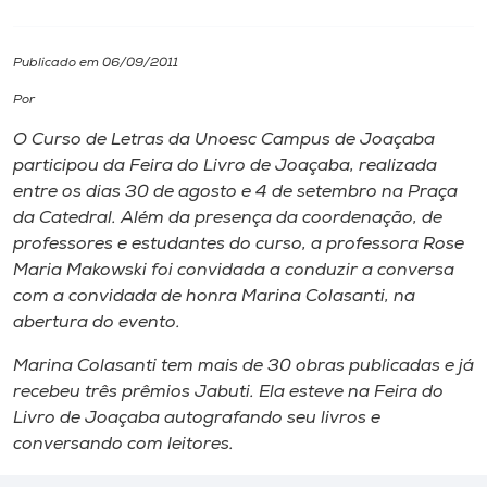
I.nova
Publicado em 06/09/2011
Por
Diplomados
O Curso de Letras da Unoesc Campus de Joaçaba
participou da Feira do Livro de Joaçaba, realizada
Cultura
entre os dias 30 de agosto e 4 de setembro na Praça
da Catedral. Além da presença da coordenação, de
CPA
professores e estudantes do curso, a professora Rose
Maria Makowski foi convidada a conduzir a conversa
com a convidada de honra Marina Colasanti, na
Biblioteca
abertura do evento.
Marina Colasanti tem mais de 30 obras publicadas e já
Editora
recebeu três prêmios Jabuti. Ela esteve na Feira do
Livro de Joaçaba autografando seu livros e
Rádio
conversando com leitores.