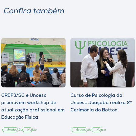
Museu
Confira também
Unoesc
Store
Selecione
o idioma
A+
CREF3/SC e Unoesc
Curso de Psicologia da
A-
promovem workshop de
Unoesc Joaçaba realiza 2ª
atualização profissional em
Cerimônia do Botton
Educação Física
Graduação
Notícia
Graduação
Notícia