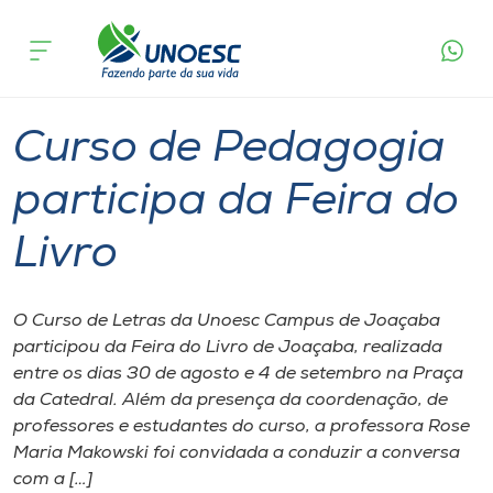
Página
O que
Curso de Pedagogia participa da Feira
inicial
acontece
do Livro
Cursos
Graduação
Joaçaba
Onde estamos
Curso de Pedagogia
Pesquisa
participa da Feira do
Livro
Atendimento ao Estudante
Portal de Ensino
O Curso de Letras da Unoesc Campus de Joaçaba
participou da Feira do Livro de Joaçaba, realizada
entre os dias 30 de agosto e 4 de setembro na Praça
A
da Catedral. Além da presença da coordenação, de
Unoesc
professores e estudantes do curso, a professora Rose
Maria Makowski foi convidada a conduzir a conversa
Internacionalização
com a […]