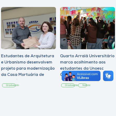
Estudantes de Arquitetura
Quarto Arraiá Universitário
e Urbanismo desenvolvem
marca acolhimento aos
projeto para modernização
estudantes da Unoesc
da Casa Mortuária de
Campos Novos
Tangará
Graduação
Graduação
Notícia