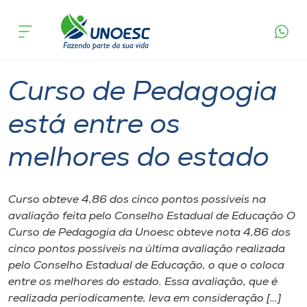
Página
O que
Curso de Pedagogia está entre os
inicial
acontece
melhores do estado
Cursos
Graduação
Joaçaba
Onde estamos
Curso de Pedagogia
Pesquisa
está entre os
melhores do estado
Atendimento ao Estudante
Portal de Ensino
Curso obteve 4,86 dos cinco pontos possíveis na
avaliação feita pelo Conselho Estadual de Educação O
Curso de Pedagogia da Unoesc obteve nota 4,86 dos
A
cinco pontos possíveis na última avaliação realizada
Unoesc
pelo Conselho Estadual de Educação, o que o coloca
entre os melhores do estado. Essa avaliação, que é
Internacionalização
realizada periodicamente, leva em consideração […]