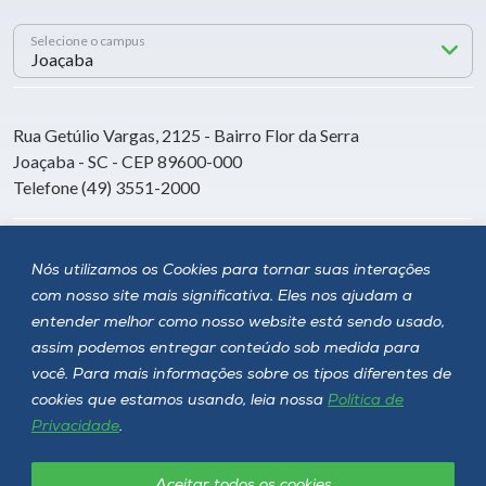
Selecione o campus
Rua Getúlio Vargas, 2125 - Bairro Flor da Serra
Joaçaba - SC - CEP 89600-000
Telefone (49) 3551-2000
Siga a Unoesc
Nós utilizamos os Cookies para tornar suas interações
com nosso site mais significativa. Eles nos ajudam a
entender melhor como nosso website está sendo usado,
assim podemos entregar conteúdo sob medida para
você. Para mais informações sobre os tipos diferentes de
cookies que estamos usando, leia nossa
Política de
Privacidade
.
Aceitar todos os cookies