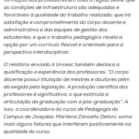
formação dos professores em toda a região oeste; que
Museu
as condições de infraestrutura são adequadas e
favoráveis à qualidade do trabalho realizado; que há
Unoesc
satisfação e comprometimento do corpo docente e
Store
administrativo e das equipes de gestão dos
estudantes; e que o trabalho pedagógico revela a
opção por um currículo flexível e orientado para a
perspectiva interdisciplinar.
Selecione
o idioma
O relatório enviado à Unoesc também destaca a
qualificação e experiência dos professores: “O corpo
docente possui titulação de mestres e doutores além
da exigida pela legislação. A produção científica dos
A+
professores é significativa, o que estimula a
A-
articulação da graduação com a pós-graduação”. A
isso, a coordenadora do curso de Pedagogia do
Campus de Joaçaba
, Marilena Zanoello Detoni, soma
mais alguns fatores que interferem positivamente na
qualidade do curso.