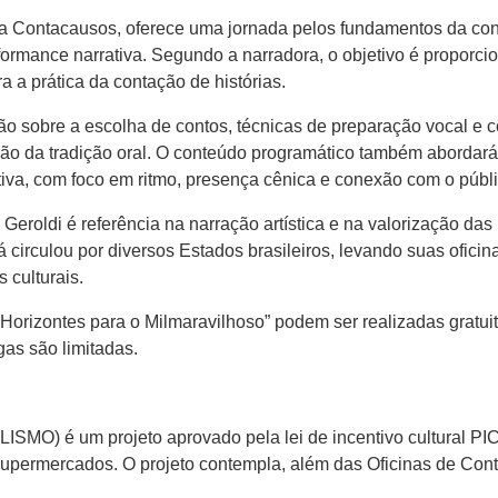
Cia Contacausos, oferece uma jornada pelos fundamentos da con
rformance narrativa. Segundo a narradora, o objetivo é proporc
a a prática da contação de histórias.
rão sobre a escolha de contos, técnicas de preparação vocal e c
ão da tradição oral. O conteúdo programático também abordará
tiva, com foco em ritmo, presença cênica e conexão com o públi
roldi é referência na narração artística e na valorização das hi
irculou por diversos Estados brasileiros, levando suas oficinas
 culturais.
– Horizontes para o Milmaravilhoso” podem ser realizadas gratu
as são limitadas.
LISMO) é um projeto aprovado pela lei de incentivo cultural PI
upermercados. O projeto contempla, além das Oficinas de Conta