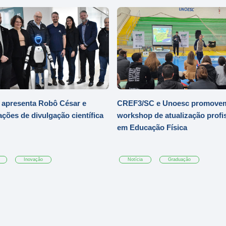
 apresenta Robô César e
CREF3/SC e Unoesc promove
ações de divulgação científica
workshop de atualização profi
em Educação Física
Inovação
Notícia
Graduação