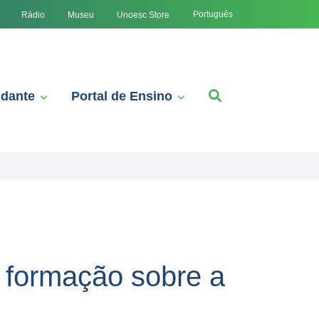
Português
Rádio
Museu
Unoesc Store
udante
Portal de Ensino
 formação sobre a