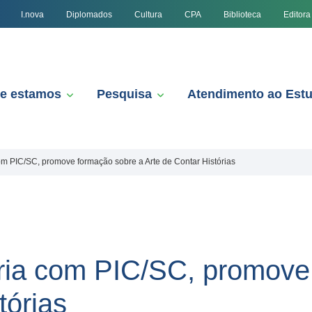
I.nova
Diplomados
Cultura
CPA
Biblioteca
Editora
e estamos
Pesquisa
Atendimento ao Est
m PIC/SC, promove formação sobre a Arte de Contar Histórias
ria com PIC/SC, promove
tórias