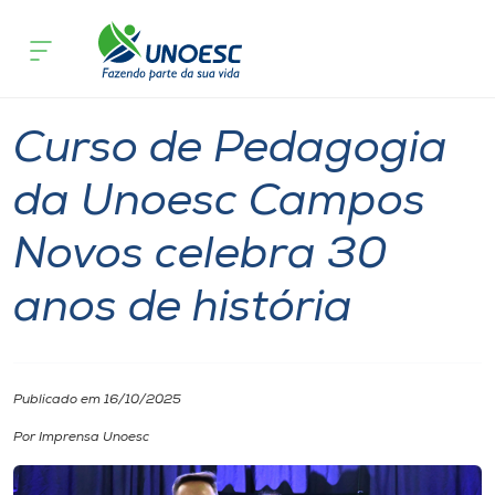
Página inicial
O que acontece
Curso de Pedagogia da Unoesc Campos
Cursos
Notícia
Notícia de evento
Campos Novos
Onde estamos
Curso de Pedagogia
Pesquisa
da Unoesc Campos
Novos celebra 30
Atendimento ao Estudante
anos de história
Portal de Ensino
A
Publicado em 16/10/2025
Unoesc
Por Imprensa Unoesc
Internacionalização