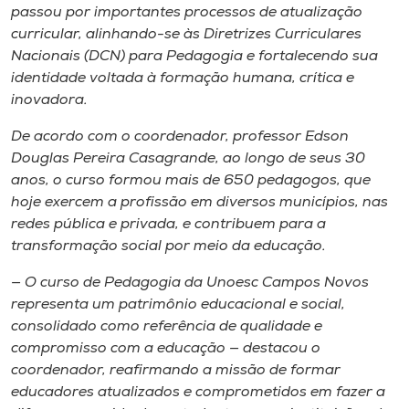
Museu
passou por importantes processos de atualização
curricular, alinhando-se às Diretrizes Curriculares
Nacionais (DCN) para Pedagogia e fortalecendo sua
Unoesc
identidade voltada à formação humana, crítica e
Store
inovadora.
De acordo com o coordenador, professor Edson
Douglas Pereira Casagrande, ao longo de seus 30
Selecione
anos, o curso formou mais de 650 pedagogos, que
o idioma
hoje exercem a profissão em diversos municípios, nas
redes pública e privada, e contribuem para a
transformação social por meio da educação.
A+
— O curso de Pedagogia da Unoesc Campos Novos
A-
representa um patrimônio educacional e social,
consolidado como referência de qualidade e
compromisso com a educação — destacou o
coordenador, reafirmando a missão de formar
educadores atualizados e comprometidos em fazer a