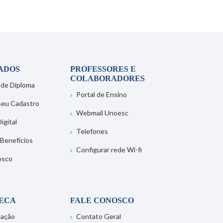
ADOS
PROFESSORES E
COLABORADORES
 de Diploma
Portal de Ensino
 seu Cadastro
Webmail Unoesc
igital
Telefones
 Benefícios
Configurar rede Wi-fi
osco
TECA
FALE CONOSCO
tação
Contato Geral