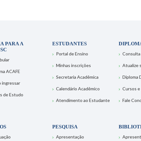
A PARA A
ESTUDANTES
DIPLOM
SC
Portal de Ensino
Consulta
bular
Minhas inscrições
Atualize
ema ACAFE
Secretaria Acadêmica
Diploma D
 ingressar
Calendário Acadêmico
Cursos e
s de Estudo
Atendimento ao Estudante
Fale Con
OS
PESQUISA
BIBLIO
uação
Apresentação
Apresen