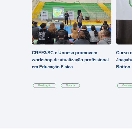
CREF3/SC e Unoesc promovem
Curso d
workshop de atualização profissional
Joaçaba
em Educação Física
Botton
Graduação
Notícia
Gradua