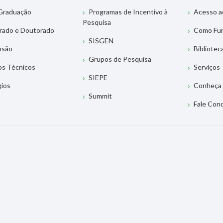
Graduação
Programas de Incentivo à
Acesso a
Pesquisa
rado e Doutorado
Como Fu
SISGEN
nsão
Bibliotec
Grupos de Pesquisa
os Técnicos
Serviços
SIEPE
gios
Conheça 
Summit
Fale Con