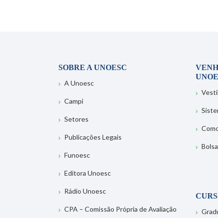
SOBRE A UNOESC
VENH
UNOE
A Unoesc
Vesti
Campi
Sist
Setores
Como
Publicações Legais
Bolsa
Funoesc
Editora Unoesc
Rádio Unoesc
CURS
CPA – Comissão Própria de Avaliação
Grad