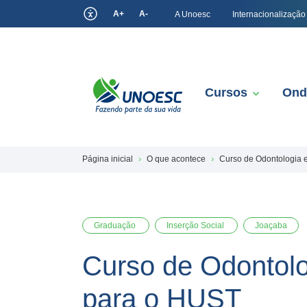
A+
A-
A Unoesc
Internacionalização
Cursos
Ond
Página inicial
O que acontece
Curso de Odontologia e
Graduação
Inserção Social
Joaçaba
Curso de Odontolog
para o HUST