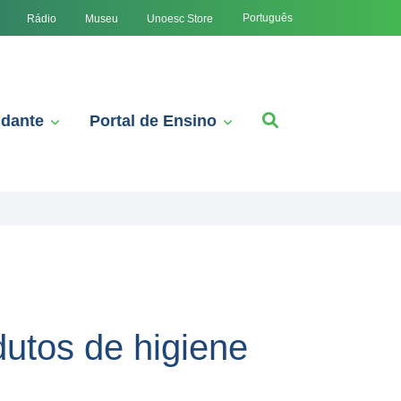
Português
Rádio
Museu
Unoesc Store
udante
Portal de Ensino
dutos de higiene