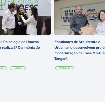
e Psicologia da Unoesc
Estudantes de Arquitetura e
 realiza 2ª Cerimônia do
Urbanismo desenvolvem projet
modernização da Casa Mortuár
Tangará
ção
Notícia
Graduação