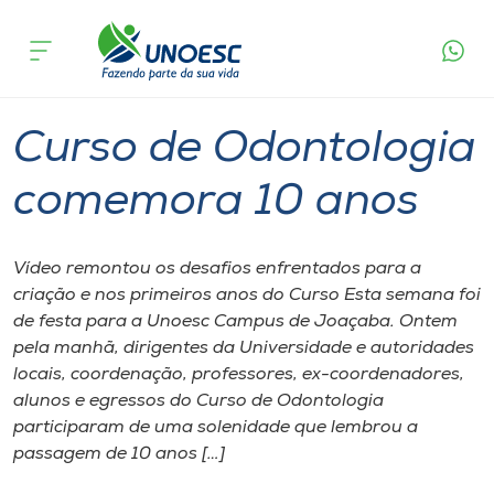
Página
O que
Curso de Odontologia comemora 10
inicial
acontece
anos
Cursos
Graduação
Joaçaba
Onde estamos
Curso de Odontologia
Pesquisa
comemora 10 anos
Atendimento ao Estudante
Vídeo remontou os desafios enfrentados para a
criação e nos primeiros anos do Curso Esta semana foi
Portal de Ensino
de festa para a Unoesc Campus de Joaçaba. Ontem
pela manhã, dirigentes da Universidade e autoridades
locais, coordenação, professores, ex-coordenadores,
A
alunos e egressos do Curso de Odontologia
Unoesc
participaram de uma solenidade que lembrou a
passagem de 10 anos […]
Internacionalização