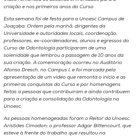
Museu
criação e nos primeiros anos do Curso
Esta semana foi de festa para a Unoesc Campus de
Unoesc
Joaçaba. Ontem pela manhã, dirigentes da
Store
Universidade e autoridades locais, coordenação,
professores, ex-coordenadores, alunos e egressos do
Curso de Odontologia participaram de uma
solenidade que lembrou a passagem de 10 anos da
Selecione
o idioma
sua criação. A comemoração ocorreu no Auditório
Afonso Dresch, no Campus I, e foi marcada pela
apresentação de um vídeo que remonta o início e as
primeiras conquistas do Curso e por homenagens
A+
feitas a pessoas que contribuíram e ainda contribuem
A-
para a criação e consolidação da Odontologia na
Unoesc.
As pessoas homenageadas foram o Reitor da Unoesc,
Aristides Cimadon; o professor Adgar Bittencourt, que
esteve à frente do trabalho que resultou na