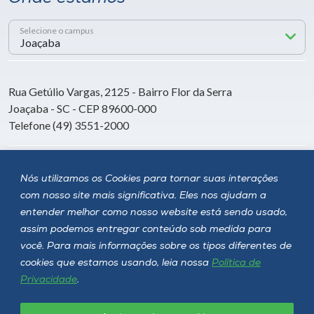
Selecione o campus
Rua Getúlio Vargas, 2125 - Bairro Flor da Serra
Joaçaba - SC - CEP 89600-000
Telefone (49) 3551-2000
Siga a Unoesc
Nós utilizamos os Cookies para tornar suas interações
com nosso site mais significativa. Eles nos ajudam a
entender melhor como nosso website está sendo usado,
assim podemos entregar conteúdo sob medida para
você. Para mais informações sobre os tipos diferentes de
cookies que estamos usando, leia nossa
Política de
Privacidade
.