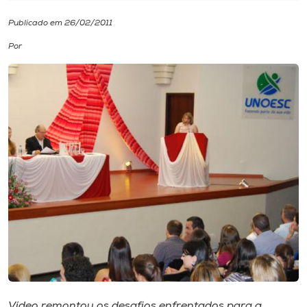
Publicado em 26/02/2011
I.nova
Por
Diplomados
Cultura
CPA
Biblioteca
Editora
Rádio
Vídeo remontou os desafios enfrentados para a