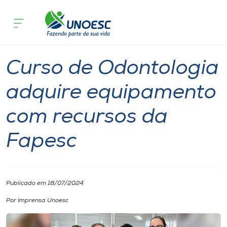
Página inicial
O que acontece
Curso de Odontologia adquire equipa
Cursos
Notícia
Geral
Joaçaba
Onde estamos
Curso de Odontologia
Pesquisa
adquire equipamento
com recursos da
Atendimento ao Estudante
Fapesc
Portal de Ensino
A
Publicado em 18/07/2024
Unoesc
Por Imprensa Unoesc
Internacionalização