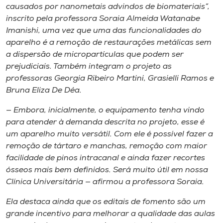
Museu
causados por nanometais advindos de biomateriais”,
inscrito pela professora Soraia Almeida Watanabe
Imanishi, uma vez que uma das funcionalidades do
Unoesc
aparelho é a remoção de restaurações metálicas sem
Store
a dispersão de micropartículas que podem ser
prejudiciais. Também integram o projeto as
professoras Georgia Ribeiro Martini, Grasielli Ramos e
Bruna Eliza De Déa.
Selecione
o idioma
— Embora, inicialmente, o equipamento tenha vindo
para atender à demanda descrita no projeto, esse é
um aparelho muito versátil. Com ele é possível fazer a
remoção de tártaro e manchas, remoção com maior
A+
facilidade de pinos intracanal e ainda fazer recortes
A-
ósseos mais bem definidos. Será muito útil em nossa
Clínica Universitária — afirmou a professora Soraia.
Ela destaca ainda que os editais de fomento são um
grande incentivo para melhorar a qualidade das aulas