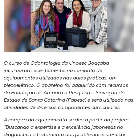
I.nova
Diplomados
Cultura
O curso de Odontologia da Unoesc Joaçaba
CPA
incorporou recentemente, no conjunto de
equipamentos utilizados nas aulas práticas, um
piezoelétrico. O aparelho foi adquirido com recursos
Biblioteca
da Fundação de Amparo à Pesquisa e Inovação do
Estado de Santa Catarina (Fapesc) e será utilizado nas
Editora
atividades de diversos componentes curriculares.
A compra do equipamento se deu a partir do projeto
Rádio
“Buscando a expertise e a excelência japonesas no
diagnóstico e tratamento dos problemas sistêmicos