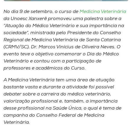
Museu
No dia 9 de setembro, o curso de
Medicina Veterinária
da Unoesc Xanxerê promoveu uma palestra sobre a
Unoesc
“Atuação do Médico Veterinário e sua importância na
Store
sociedade”, ministrada pelo Presidente do Conselho
Regional de Medicina Veterinária de Santa Catarina
(CRMV/SC), Dr. Marcos Vinícius de Oliveira Neves. O
evento teve o objetivo comemorar o Dia do Médico
Selecione
o idioma
Veterinário e contou com a participação de
professores e acadêmicos do Curso.
A Medicina Veterinária tem uma área de atuação
A+
bastante vasta e durante a atividade foi possível
A-
debater sobre a carreira do médico veterinário,
valorização profissional e, também, a importância
desse profissional na Saúde Única, o qual é tema de
campanha do Conselho Federal de Medicina
Veterinária.