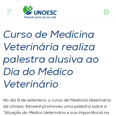
Página
O que
Curso de Medicina Veterinária realiza palestra
inicial
acontece
alusiva ao Dia do Médico Veterinário
Cursos
Graduação
Xanxerê
Onde estamos
Curso de Medicina
Pesquisa
Veterinária realiza
palestra alusiva ao
Atendimento ao Estudante
Dia do Médico
Portal de Ensino
Veterinário
A
Unoesc
No dia 9 de setembro, o curso de Medicina Veterinária
da Unoesc Xanxerê promoveu uma palestra sobre a
Internacionalização
“Atuação do Médico Veterinário e sua importância na