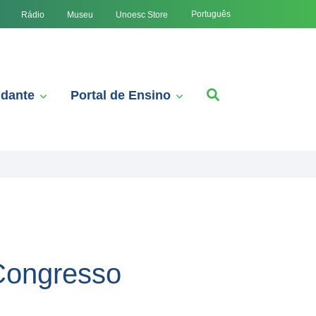
Português
Rádio
Museu
Unoesc Store
udante
Portal de Ensino
 Congresso