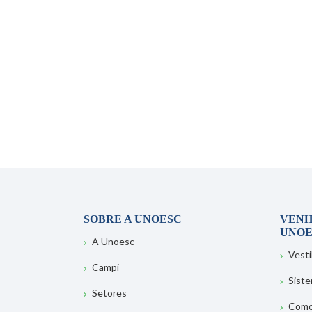
SOBRE A UNOESC
VENH
UNOE
A Unoesc
Vesti
Campi
Sist
Setores
Como