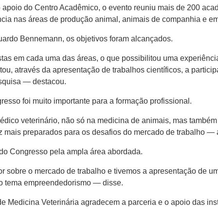
 apoio do Centro Acadêmico, o evento reuniu mais de 200 acadê
ncia nas áreas de produção animal, animais de companhia e 
duardo Bennemann, os objetivos foram alcançados.
tas em cada uma das áreas, o que possibilitou uma experiência
itou, através da apresentação de trabalhos científicos, a partic
squisa — destacou.
esso foi muito importante para a formação profissional.
ico veterinário, não só na medicina de animais, mas também 
z mais preparados para os desafios do mercado de trabalho — 
 do Congresso pela ampla área abordada.
r sobre o mercado de trabalho e tivemos a apresentação de um
 o tema empreendedorismo — disse.
 Medicina Veterinária agradecem a parceria e o apoio das inst