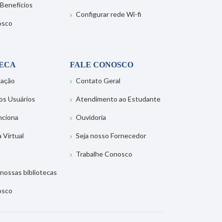
 Benefícios
Configurar rede Wi-fi
osco
TECA
FALE CONOSCO
tação
Contato Geral
os Usuários
Atendimento ao Estudante
nciona
Ouvidoria
a Virtual
Seja nosso Fornecedor
Trabalhe Conosco
nossas bibliotecas
osco