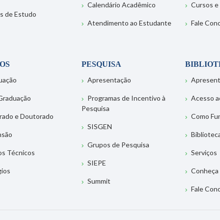
Calendário Acadêmico
Cursos e
s de Estudo
Atendimento ao Estudante
Fale Con
OS
PESQUISA
BIBLIO
uação
Apresentação
Apresen
Graduação
Programas de Incentivo à
Acesso a
Pesquisa
rado e Doutorado
Como Fu
SISGEN
nsão
Bibliotec
Grupos de Pesquisa
os Técnicos
Serviços
SIEPE
gios
Conheça 
Summit
Fale Con