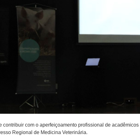
e contribuir com o aperfeiçoamento profissional de acadêmicos
esso Regional de Medicina Veterinária.