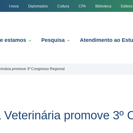
I.nova
Diplomados
Cultura
CPA
Biblioteca
Editora
e estamos
Pesquisa
Atendimento ao Est
erinária promove 3º Congresso Regional
 Veterinária promove 3º