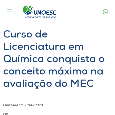
Página
O que
Curso de Licenciatura em Química conquista o
inicial
acontece
conceito máximo na avaliação do MEC
Cursos
Graduação
Notícia
Joaçaba
Onde estamos
Curso de
Pesquisa
Licenciatura em
Química conquista o
Atendimento ao Estudante
conceito máximo na
Portal de Ensino
avaliação do MEC
A
Unoesc
Publicado em 12/06/2023
Internacionalização
Por