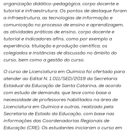
Museu
organização didático-pedagógica, corpo docente e
tutorial e infraestrutura. Os pontos de destaque foram
a infraestrutura, as tecnologias de informação e
Unoesc
comunicação no processo de ensino e aprendizagem,
Store
as atividades práticas de ensino, corpo docente e
tutorial e indicadores afins, como por exemplo a
experiência, titulação e produção científica, os
colegiados e instâncias de discussão no âmbito do
Selecione
curso, bem como a gestão do curso.
o idioma
O curso de Licenciatura em Química foi ofertado para
atender ao Edital N. 1.011/SED/2019 da Secretaria
Estadual da Educação de Santa Catarina, de acordo
A+
com estudo de demanda, que teve como base a
A-
necessidade de professores habilitados na área de
Licenciatura em Química e outras, realizado pela
Secretaria de Estado da Educação, com base nas
informações das Coordenadorias Regionais de
Educação (CRE). Os estudantes iniciaram o curso em