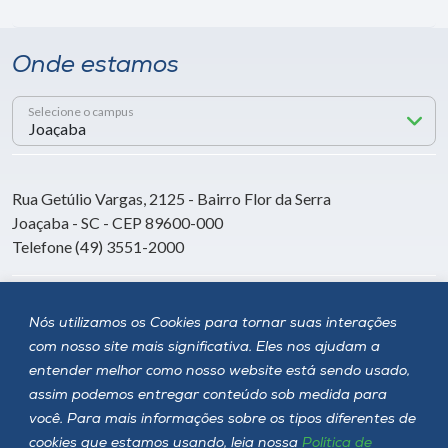
Onde estamos
Selecione o campus
Rua Getúlio Vargas, 2125 - Bairro Flor da Serra
Joaçaba - SC - CEP 89600-000
Telefone (49) 3551-2000
Siga a Unoesc
Nós utilizamos os Cookies para tornar suas interações
com nosso site mais significativa. Eles nos ajudam a
entender melhor como nosso website está sendo usado,
assim podemos entregar conteúdo sob medida para
você. Para mais informações sobre os tipos diferentes de
cookies que estamos usando, leia nossa
Política de