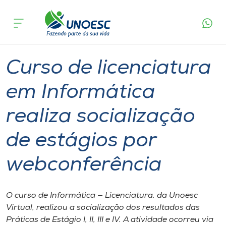
Página
O que
Curso de licenciatura em Informática realiza
inicial
acontece
socialização de estágios por webconferência
Cursos
Graduação
Tecnologia
Xanxerê
Onde estamos
Curso de licenciatura
Pesquisa
em Informática
realiza socialização
Atendimento ao Estudante
de estágios por
Portal de Ensino
webconferência
A
Unoesc
O curso de Informática — Licenciatura, da Unoesc
Virtual, realizou a socialização dos resultados das
Internacionalização
Práticas de Estágio I, II, III e IV. A atividade ocorreu via