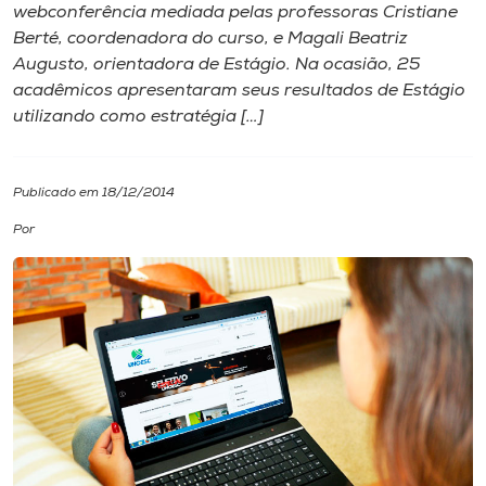
webconferência mediada pelas professoras Cristiane
Berté, coordenadora do curso, e Magali Beatriz
I.nova
Augusto, orientadora de Estágio. Na ocasião, 25
acadêmicos apresentaram seus resultados de Estágio
Diplomados
utilizando como estratégia […]
Cultura
Publicado em 18/12/2014
Por
CPA
Biblioteca
Editora
Rádio