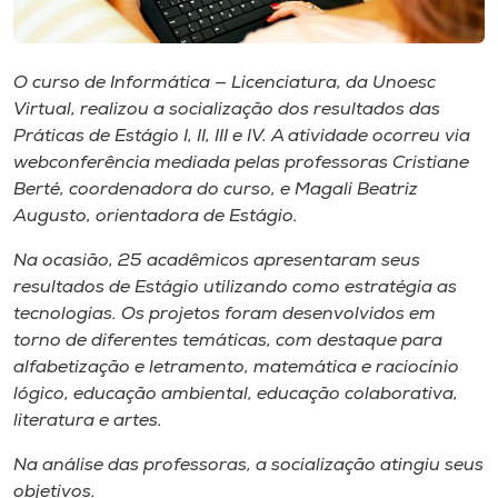
Museu
Unoesc
O curso de Informática — Licenciatura, da Unoesc
Store
Virtual, realizou a socialização dos resultados das
Práticas de Estágio I, II, III e IV. A atividade ocorreu via
webconferência
mediada pelas professoras Cristiane
Berté, coordenadora do curso, e Magali Beatriz
Selecione
Augusto, orientadora de Estágio.
o idioma
Na ocasião, 25 acadêmicos apresentaram seus
resultados de Estágio utilizando como estratégia as
tecnologias. Os projetos foram desenvolvidos em
A+
torno de diferentes temáticas, com destaque para
A-
alfabetização e letramento, matemática e raciocínio
lógico, educação ambiental, educação colaborativa,
literatura e artes.
Na análise das professoras, a socialização atingiu seus
objetivos.