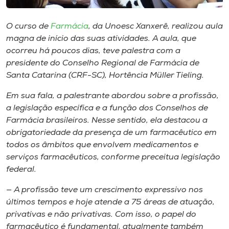
Museu
O curso de
Farmácia
, da Unoesc Xanxerê, realizou aula
Unoesc
magna de início das suas atividades. A aula, que
Store
ocorreu há poucos dias, teve palestra com a
presidente do Conselho Regional de Farmácia de
Santa Catarina (CRF-SC), Hortência Müller Tieling.
Em sua fala, a palestrante abordou sobre a profissão,
Selecione
o idioma
a legislação específica e a função dos Conselhos de
Farmácia brasileiros. Nesse sentido, ela destacou a
obrigatoriedade da presença de um farmacêutico em
todos os âmbitos que envolvem medicamentos e
A+
serviços farmacêuticos, conforme preceitua legislação
A-
federal.
— A profissão teve um crescimento expressivo nos
últimos tempos e hoje atende a 75 áreas de atuação,
privativas e não privativas. Com isso, o papel do
farmacêutico é fundamental, atualmente também