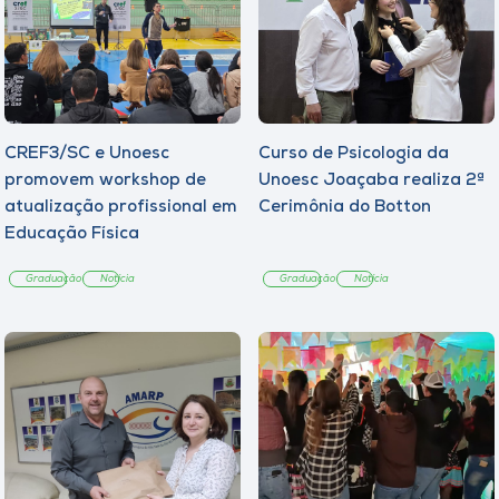
CREF3/SC e Unoesc
Curso de Psicologia da
promovem workshop de
Unoesc Joaçaba realiza 2ª
atualização profissional em
Cerimônia do Botton
Educação Física
Graduação
Notícia
Graduação
Notícia