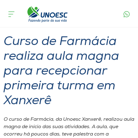
Página
O que
Curso de Farmácia realiza aula magna para
inicial
acontece
recepcionar primeira turma em Xanxerê
Cursos
Graduação
Aulas
Xanxerê
Onde estamos
Curso de Farmácia
Pesquisa
realiza aula magna
para recepcionar
Atendimento ao Estudante
primeira turma em
Portal de Ensino
Xanxerê
A
Unoesc
O curso de Farmácia, da Unoesc Xanxerê, realizou aula
magna de início das suas atividades. A aula, que
Internacionalização
ocorreu há poucos dias, teve palestra com a